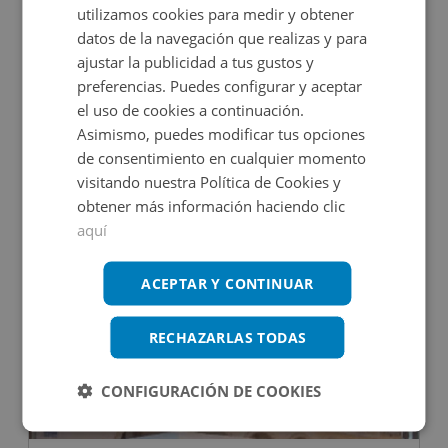
utilizamos cookies para medir y obtener
datos de la navegación que realizas y para
ajustar la publicidad a tus gustos y
preferencias. Puedes configurar y aceptar
Trastero en venta en CALLE DOLROSA, 13
el uso de cookies a continuación.
Asimismo, puedes modificar tus opciones
de consentimiento en cualquier momento
Impuestos no incluidos
visitando nuestra Política de Cookies y
obtener más información haciendo clic
2.880€
2
34
m
aquí
ACEPTAR Y CONTINUAR
RECHAZARLAS TODAS
CONFIGURACIÓN DE COOKIES