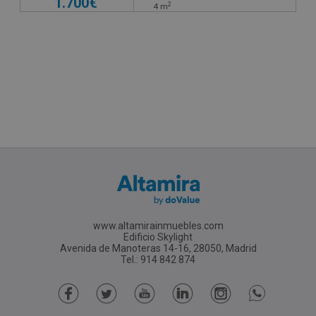
1.700€
2
4
m
www.altamirainmuebles.com
Edificio Skylight
Avenida de Manoteras 14-16, 28050, Madrid
Tel.: 914 842 874