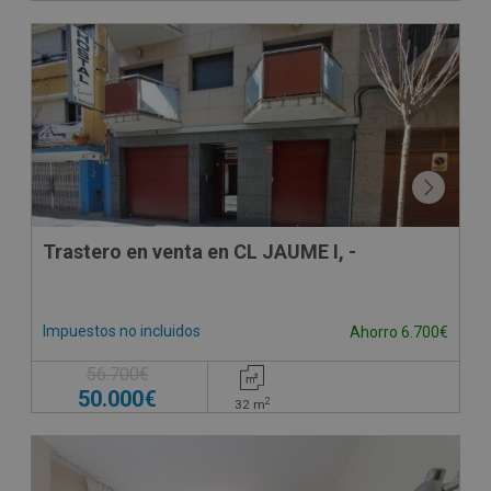
Trastero en venta en CL JAUME I, -
Impuestos no incluidos
Ahorro 6.700€
56.700€
50.000€
2
32
m