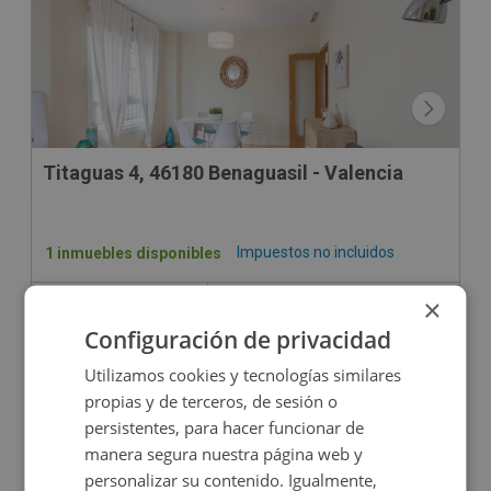
Titaguas 4, 46180 Benaguasil - Valencia
Impuestos no incluidos
1 inmuebles disponibles
×
1.600€
Desde
+
2
10
m
Configuración de privacidad
Utilizamos cookies y tecnologías similares
propias y de terceros, de sesión o
persistentes, para hacer funcionar de
manera segura nuestra página web y
personalizar su contenido. Igualmente,