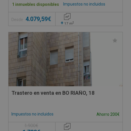
Impuestos no incluidos
1 inmuebles disponibles
4.079,59€
Desde
+
2
17
m
Trastero en venta en BO RIAÑO, 18
Impuestos no incluidos
Ahorro 200€
1.900€