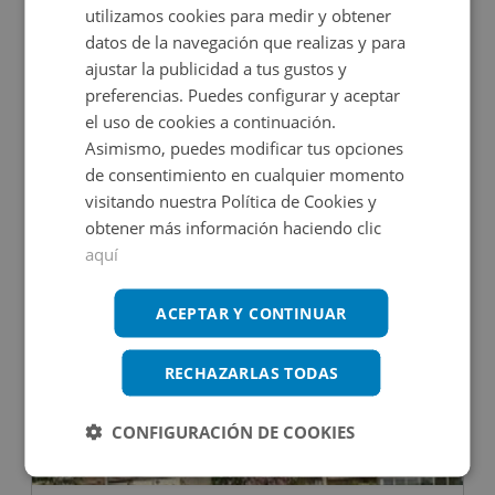
utilizamos cookies para medir y obtener
datos de la navegación que realizas y para
ajustar la publicidad a tus gustos y
preferencias. Puedes configurar y aceptar
Calle Damaso Alonso 14, 28806 Alcala De Henares
el uso de cookies a continuación.
Asimismo, puedes modificar tus opciones
de consentimiento en cualquier momento
Impuestos no incluidos
1 inmuebles disponibles
visitando nuestra Política de Cookies y
obtener más información haciendo clic
4.079,59€
Desde
+
2
17
m
aquí
CESIÓN DE REMATE
ACEPTAR Y CONTINUAR
RECHAZARLAS TODAS
CONFIGURACIÓN DE COOKIES