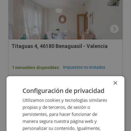
Titaguas 4, 46180 Benaguasil - Valencia
Impuestos no incluidos
1 inmuebles disponibles
×
1.600€
Desde
+
2
10
m
Configuración de privacidad
Utilizamos cookies y tecnologías similares
propias y de terceros, de sesión o
persistentes, para hacer funcionar de
manera segura nuestra página web y
personalizar su contenido. Igualmente,