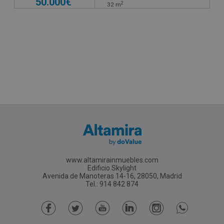
50.000€
2
32
m
www.altamirainmuebles.com
Edificio Skylight
Avenida de Manoteras 14-16, 28050, Madrid
Tel.: 914 842 874