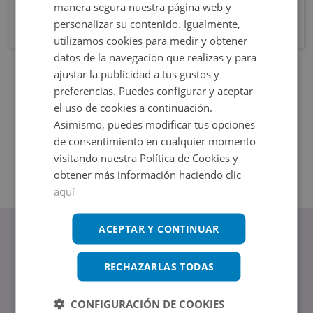
manera segura nuestra página web y
personalizar su contenido. Igualmente,
utilizamos cookies para medir y obtener
datos de la navegación que realizas y para
ajustar la publicidad a tus gustos y
preferencias. Puedes configurar y aceptar
el uso de cookies a continuación.
Asimismo, puedes modificar tus opciones
de consentimiento en cualquier momento
visitando nuestra Política de Cookies y
obtener más información haciendo clic
aquí
ACEPTAR Y CONTINUAR
RECHAZARLAS TODAS
www.altamirainmuebles.com
Edificio Skylight
CONFIGURACIÓN DE COOKIES
Avenida de Manoteras 14-16, 28050, Madrid