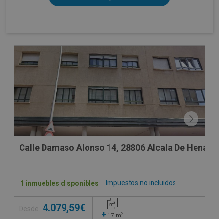
Calle Damaso Alonso 14, 28806 Alcala De Henares
Impuestos no incluidos
1 inmuebles disponibles
4.079,59€
Desde
+
2
17
m