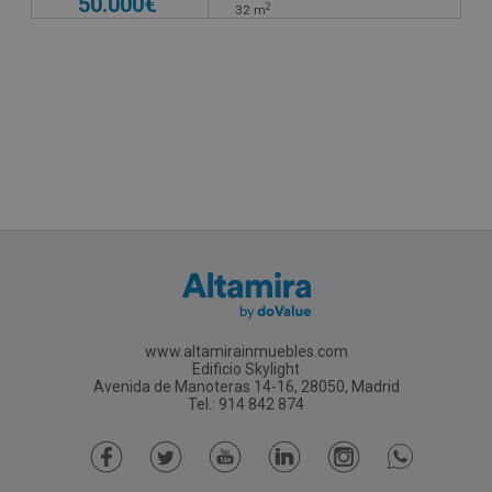
50.000€
2
32
m
www.altamirainmuebles.com
Edificio Skylight
Avenida de Manoteras 14-16, 28050, Madrid
Tel.: 914 842 874