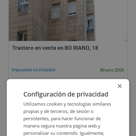
Trastero en venta en BO RIAÑO, 18
Impuestos no incluidos
Ahorro 200€
1.900€
×
1.700€
2
4
m
Configuración de privacidad
Utilizamos cookies y tecnologías similares
propias y de terceros, de sesión o
persistentes, para hacer funcionar de
manera segura nuestra página web y
personalizar su contenido. Igualmente,