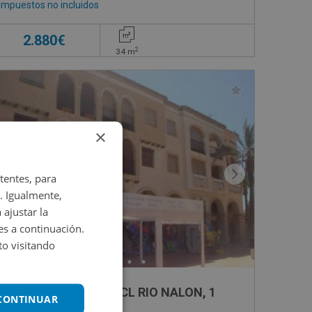
Impuestos no incluidos
2.880€
2
34
m
×
tentes, para
. Igualmente,
 ajustar la
es a continuación.
o visitando
Trastero en venta en CL RIO NALON, 1
 CONTINUAR