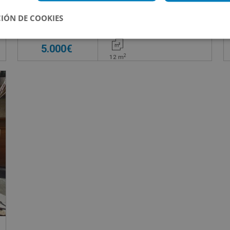
IÓN DE COOKIES
Impuestos no incluidos
s
5.000€
2
12
m