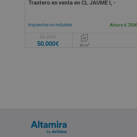
Trastero en venta en CL JAUME I, -
Impuestos no incluidos
Ahorro 6.700
56.700€
50.000€
2
32
m