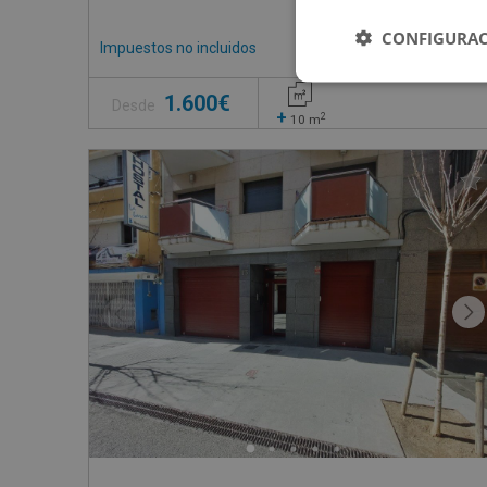
CONFIGURAC
Impuestos no incluidos
1 inmuebles disponible
1.600€
Desde
+
2
10
m