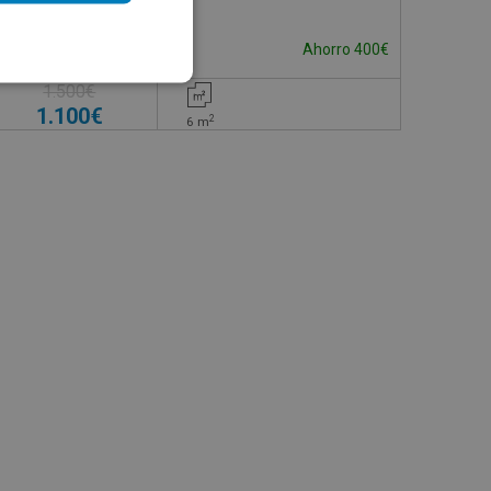
Impuestos no incluidos
Ahorro 400€
1.500€
1.100€
2
6
m