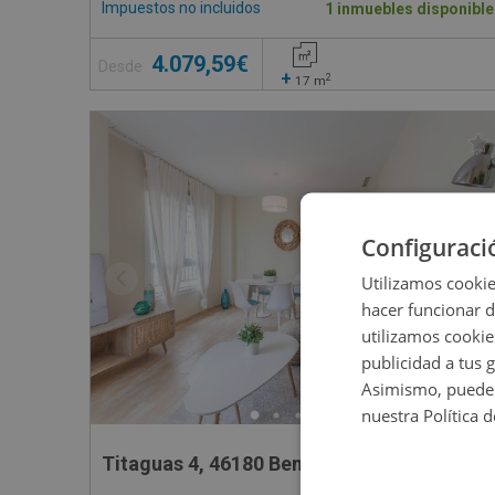
Impuestos no incluidos
1 inmuebles disponible
4.079,59€
Desde
+
2
17
m
Configuraci
Utilizamos cookie
hacer funcionar 
utilizamos cookie
publicidad a tus 
Asimismo, puedes
nuestra Política 
Titaguas 4, 46180 Benaguasil - Valencia