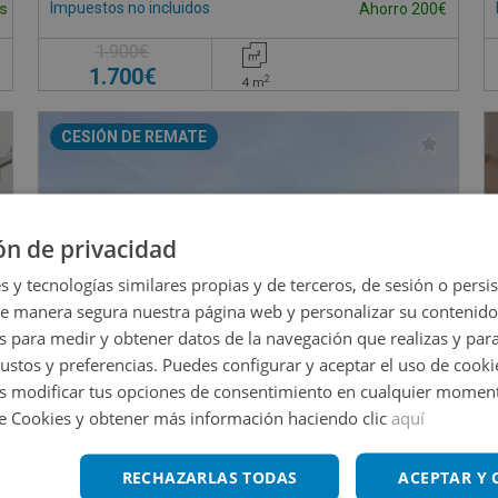
Impuestos no incluidos
s
Ahorro 200€
1.900€
1.700€
2
4
m
CESIÓN DE REMATE
ón de privacidad
s y tecnologías similares propias y de terceros, de sesión o persis
de manera segura nuestra página web y personalizar su contenido
s para medir y obtener datos de la navegación que realizas y para
gustos y preferencias. Puedes configurar y aceptar el uso de cooki
 modificar tus opciones de consentimiento en cualquier moment
de Cookies y obtener más información haciendo clic
aquí
Trastero en venta en JAUME I, 10
RECHAZARLAS TODAS
ACEPTAR Y