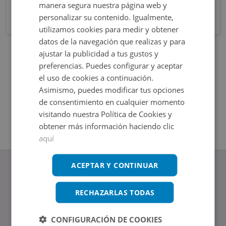
manera segura nuestra página web y
personalizar su contenido. Igualmente,
utilizamos cookies para medir y obtener
datos de la navegación que realizas y para
ajustar la publicidad a tus gustos y
preferencias. Puedes configurar y aceptar
el uso de cookies a continuación.
Asimismo, puedes modificar tus opciones
de consentimiento en cualquier momento
visitando nuestra Política de Cookies y
obtener más información haciendo clic
aquí
ACEPTAR Y CONTINUAR
RECHAZARLAS TODAS
www.altamirainmuebles.com
Edificio Skylight
CONFIGURACIÓN DE COOKIES
Avenida de Manoteras 14-16, 28050, Madrid