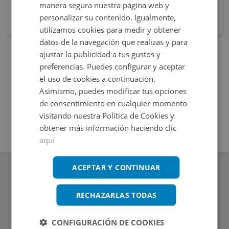
manera segura nuestra página web y
personalizar su contenido. Igualmente,
utilizamos cookies para medir y obtener
datos de la navegación que realizas y para
ajustar la publicidad a tus gustos y
preferencias. Puedes configurar y aceptar
el uso de cookies a continuación.
Asimismo, puedes modificar tus opciones
de consentimiento en cualquier momento
visitando nuestra Política de Cookies y
obtener más información haciendo clic
aquí
ACEPTAR Y CONTINUAR
RECHAZARLAS TODAS
www.altamirainmuebles.com
Edificio Skylight
CONFIGURACIÓN DE COOKIES
Avenida de Manoteras 14-16, 28050, Madrid