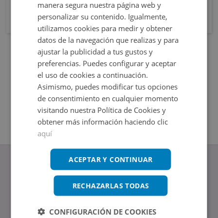
manera segura nuestra página web y
personalizar su contenido. Igualmente,
utilizamos cookies para medir y obtener
datos de la navegación que realizas y para
ajustar la publicidad a tus gustos y
preferencias. Puedes configurar y aceptar
el uso de cookies a continuación.
Asimismo, puedes modificar tus opciones
de consentimiento en cualquier momento
visitando nuestra Política de Cookies y
obtener más información haciendo clic
aquí
ACEPTAR Y CONTINUAR
RECHAZARLAS TODAS
www.altamirainmuebles.com
Edificio Skylight
CONFIGURACIÓN DE COOKIES
Avenida de Manoteras 14-16, 28050, Madrid