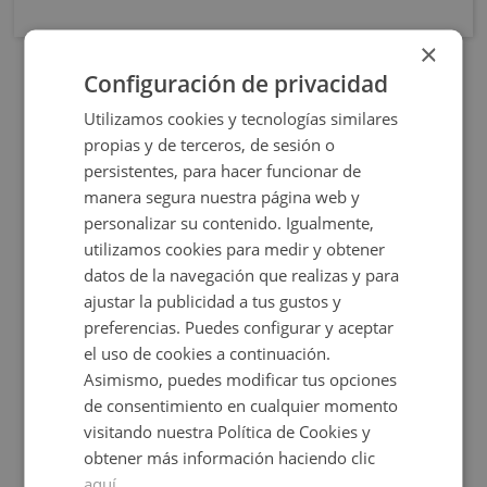
×
Configuración de privacidad
Utilizamos cookies y tecnologías similares
propias y de terceros, de sesión o
persistentes, para hacer funcionar de
manera segura nuestra página web y
personalizar su contenido. Igualmente,
utilizamos cookies para medir y obtener
datos de la navegación que realizas y para
Rua Calvo Sotelo 211, 27600 Sarria - Lugo
ajustar la publicidad a tus gustos y
preferencias. Puedes configurar y aceptar
el uso de cookies a continuación.
Asimismo, puedes modificar tus opciones
de consentimiento en cualquier momento
Consultar precio
visitando nuestra Política de Cookies y
+
2
61
m
obtener más información haciendo clic
aquí