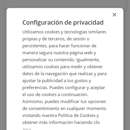
×
Configuración de privacidad
Utilizamos cookies y tecnologías similares
propias y de terceros, de sesión o
persistentes, para hacer funcionar de
manera segura nuestra página web y
personalizar su contenido. Igualmente,
utilizamos cookies para medir y obtener
datos de la navegación que realizas y para
Rua Calvo Sotelo 211, 27600 Sarria - Lugo
ajustar la publicidad a tus gustos y
preferencias. Puedes configurar y aceptar
el uso de cookies a continuación.
Asimismo, puedes modificar tus opciones
de consentimiento en cualquier momento
Consultar precio
visitando nuestra Política de Cookies y
+
2
61
m
obtener más información haciendo clic
aquí