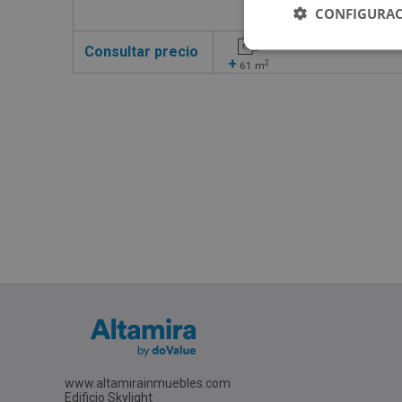
CONFIGURAC
Consultar precio
+
2
61
m
www.altamirainmuebles.com
Edificio Skylight