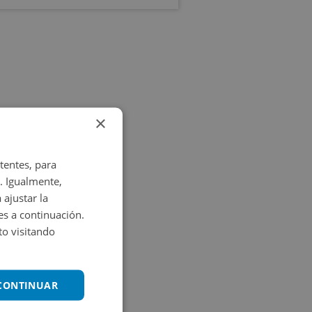
×
tentes, para
. Igualmente,
 ajustar la
es a continuación.
o visitando
 CONTINUAR