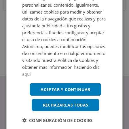
personalizar su contenido. Igualmente,
utilizamos cookies para medir y obtener
datos de la navegación que realizas y para
ajustar la publicidad a tus gustos y
preferencias. Puedes configurar y aceptar
el uso de cookies a continuación.
Asimismo, puedes modificar tus opciones
de consentimiento en cualquier momento
visitando nuestra Política de Cookies y
obtener más información haciendo clic
aquí
ACEPTAR Y CONTINUAR
RECHAZARLAS TODAS
www.altamirainmuebles.com
Edificio Skylight
Avenida de Manoteras 14-16, 28050, Madrid
CONFIGURACIÓN DE COOKIES
Tel.: 914 842 874