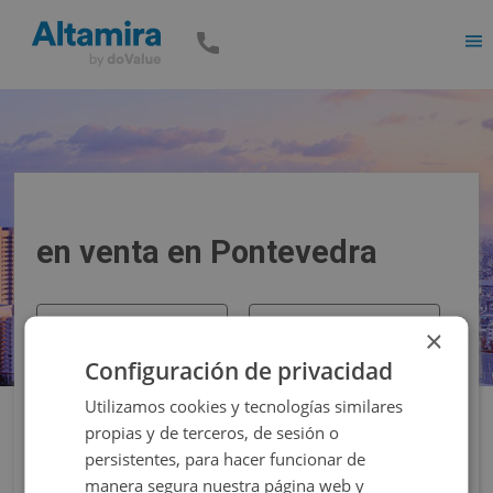
Men
en venta en Pontevedra
Precio
Superficie
×
Configuración de privacidad
Filtros
Utilizamos cookies y tecnologías similares
propias y de terceros, de sesión o
persistentes, para hacer funcionar de
manera segura nuestra página web y