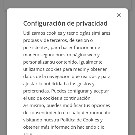
×
Configuración de privacidad
Utilizamos cookies y tecnologías similares
propias y de terceros, de sesión o
persistentes, para hacer funcionar de
manera segura nuestra página web y
personalizar su contenido. Igualmente,
utilizamos cookies para medir y obtener
datos de la navegación que realizas y para
Rua Calvo Sotelo 211, 27600 Sarria - Lugo
ajustar la publicidad a tus gustos y
preferencias. Puedes configurar y aceptar
el uso de cookies a continuación.
Asimismo, puedes modificar tus opciones
de consentimiento en cualquier momento
Consultar precio
visitando nuestra Política de Cookies y
+
2
61
m
obtener más información haciendo clic
aquí