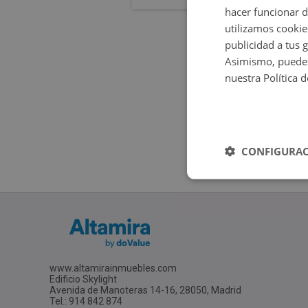
hacer funcionar 
utilizamos cookie
publicidad a tus 
Asimismo, puedes
nuestra Política 
CONFIGURAC
www.altamirainmuebles.com
Edificio Skylight
Avenida de Manoteras 14-16, 28050, Madrid
Tel.: 914 842 874