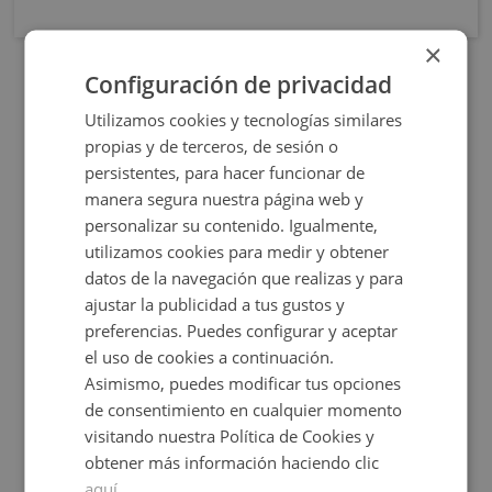
×
Configuración de privacidad
Utilizamos cookies y tecnologías similares
propias y de terceros, de sesión o
persistentes, para hacer funcionar de
manera segura nuestra página web y
personalizar su contenido. Igualmente,
utilizamos cookies para medir y obtener
datos de la navegación que realizas y para
Rua Calvo Sotelo 211, 27600 Sarria - Lugo
ajustar la publicidad a tus gustos y
preferencias. Puedes configurar y aceptar
el uso de cookies a continuación.
Asimismo, puedes modificar tus opciones
de consentimiento en cualquier momento
Consultar precio
visitando nuestra Política de Cookies y
+
2
61
m
obtener más información haciendo clic
aquí