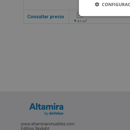
CONFIGURAC
Consultar precio
+
2
61
m
www.altamirainmuebles.com
Edificio Skylight