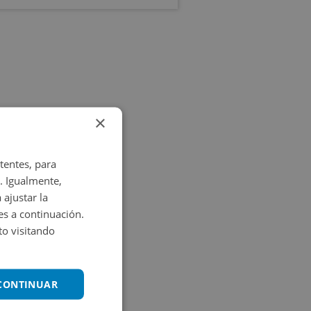
×
tentes, para
. Igualmente,
 ajustar la
es a continuación.
o visitando
 CONTINUAR