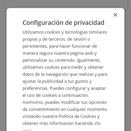
×
Configuración de privacidad
Utilizamos cookies y tecnologías similares
propias y de terceros, de sesión o
persistentes, para hacer funcionar de
manera segura nuestra página web y
personalizar su contenido. Igualmente,
utilizamos cookies para medir y obtener
datos de la navegación que realizas y para
Rua Calvo Sotelo 211, 27600 Sarria - Lugo
ajustar la publicidad a tus gustos y
preferencias. Puedes configurar y aceptar
el uso de cookies a continuación.
Asimismo, puedes modificar tus opciones
de consentimiento en cualquier momento
Consultar precio
visitando nuestra Política de Cookies y
+
2
61
m
obtener más información haciendo clic
aquí