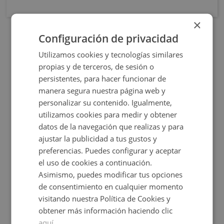
×
Configuración de privacidad
Utilizamos cookies y tecnologías similares
propias y de terceros, de sesión o
persistentes, para hacer funcionar de
manera segura nuestra página web y
personalizar su contenido. Igualmente,
utilizamos cookies para medir y obtener
datos de la navegación que realizas y para
Rua Calvo Sotelo 211, 27600 Sarria - Lugo
ajustar la publicidad a tus gustos y
preferencias. Puedes configurar y aceptar
el uso de cookies a continuación.
Asimismo, puedes modificar tus opciones
de consentimiento en cualquier momento
Consultar precio
visitando nuestra Política de Cookies y
+
2
61
m
obtener más información haciendo clic
aquí