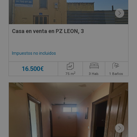
Casa en venta en PZ LEON, 3
Impuestos no incluidos
16.500€
2
75
m
3
Hab.
1
Baños