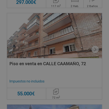
297.000€
2
117
m
2
Hab.
2
Baños
CESIÓN DE REMATE
Piso en venta en CALLE CAAMAÑO, 72
Impuestos no incluidos
55.000€
2
72
m