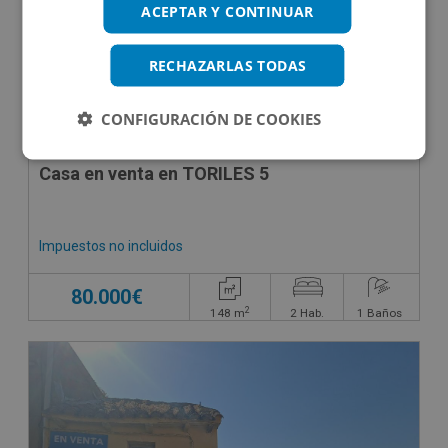
ACEPTAR Y CONTINUAR
RECHAZARLAS TODAS
CONFIGURACIÓN DE COOKIES
Casa en venta en TORILES 5
Impuestos no incluidos
80.000€
2
148
m
2
Hab.
1
Baños