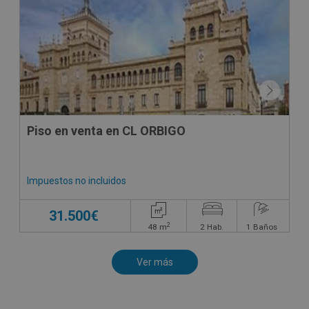
Piso en venta en CL ORBIGO
Impuestos no incluidos
31.500€
2
48
m
2
Hab.
1
Baños