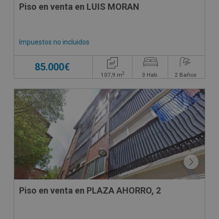
Piso en venta en LUIS MORAN
Impuestos no incluidos
85.000€
2
107,9
m
3
Hab.
2
Baños
Piso en venta en PLAZA AHORRO, 2