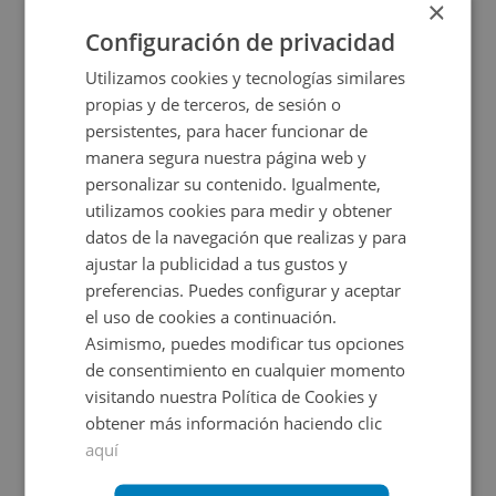
×
2
76
m
1
Hab.
1
Baños
Configuración de privacidad
Utilizamos cookies y tecnologías similares
propias y de terceros, de sesión o
persistentes, para hacer funcionar de
manera segura nuestra página web y
personalizar su contenido. Igualmente,
utilizamos cookies para medir y obtener
datos de la navegación que realizas y para
ajustar la publicidad a tus gustos y
Casa en venta en CL SALAS POMBO, 7
preferencias. Puedes configurar y aceptar
el uso de cookies a continuación.
Asimismo, puedes modificar tus opciones
Impuestos no incluidos
de consentimiento en cualquier momento
visitando nuestra Política de Cookies y
64.500€
obtener más información haciendo clic
2
355
m
4
Hab.
1
Baños
aquí