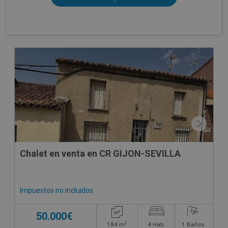
Chalet en venta en CR GIJON-SEVILLA
Impuestos no incluidos
50.000€
2
184
m
4
Hab.
1
Baños