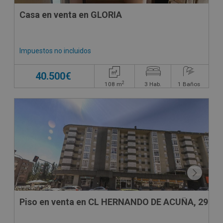
Casa en venta en GLORIA
Impuestos no incluidos
40.500€
2
108
m
3
Hab.
1
Baños
CONDICIONES ESPECIALES
Piso en venta en CL HERNANDO DE ACUÑA, 29