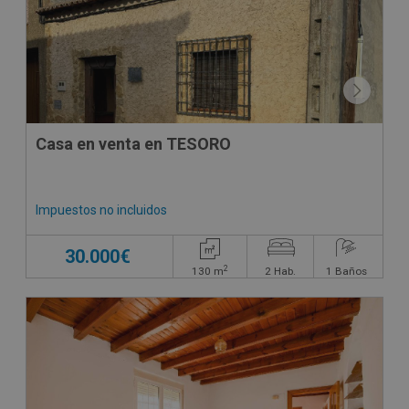
Casa en venta en TESORO
Impuestos no incluidos
30.000€
2
130
m
2
Hab.
1
Baños