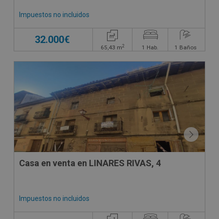
Impuestos no incluidos
32.000€
2
65,43
m
1
Hab.
1
Baños
Casa en venta en LINARES RIVAS, 4
Impuestos no incluidos