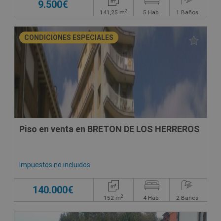
9.500€
2
141,25
m
5
Hab.
1
Baños
CONDICIONES ESPECIALES
Piso en venta en BRETON DE LOS HERREROS
Impuestos no incluidos
140.000€
2
152
m
4
Hab.
2
Baños