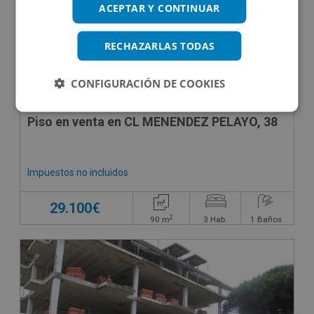
ACEPTAR Y CONTINUAR
RECHAZARLAS TODAS
CONFIGURACIÓN DE COOKIES
Piso en venta en CL MENENDEZ PELAYO, 38
Impuestos no incluidos
29.100€
2
90
m
3
Hab.
1
Baños
CESIÓN DE REMATE