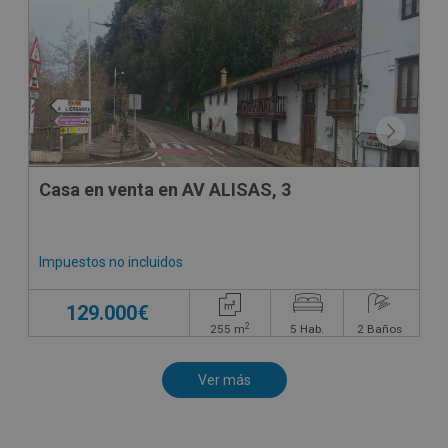
Casa en venta en AV ALISAS, 3
Impuestos no incluidos
129.000€
2
255
m
5
Hab.
2
Baños