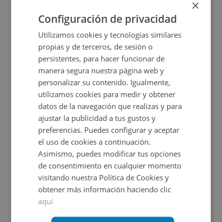
×
2
62,75
m
1
Hab.
1
Baños
Configuración de privacidad
CESIÓN DE REMATE
Utilizamos cookies y tecnologías similares
propias y de terceros, de sesión o
persistentes, para hacer funcionar de
manera segura nuestra página web y
personalizar su contenido. Igualmente,
utilizamos cookies para medir y obtener
datos de la navegación que realizas y para
ajustar la publicidad a tus gustos y
Piso en venta en ZABALLA HACIENDA ECHEVARRI
preferencias. Puedes configurar y aceptar
el uso de cookies a continuación.
Asimismo, puedes modificar tus opciones
Impuestos no incluidos
de consentimiento en cualquier momento
visitando nuestra Política de Cookies y
65.450€
obtener más información haciendo clic
2
78,08
m
aquí