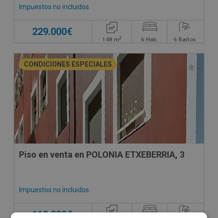
Impuestos no incluidos
229.000€
2
148
m
6
Hab.
6
Baños
CONDICIONES ESPECIALES
Piso en venta en POLONIA ETXEBERRIA, 3
Impuestos no incluidos
110.000€