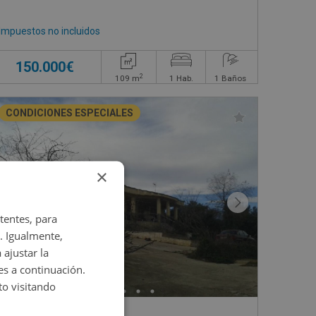
Impuestos no incluidos
150.000€
2
109
m
1
Hab.
1
Baños
CONDICIONES ESPECIALES
×
tentes, para
. Igualmente,
 ajustar la
es a continuación.
o visitando