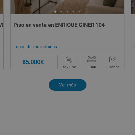
VILA
Piso en venta en ENRIQUE GINER 104
Impuestos no incluidos
85.000€
2
92,71
m
3
Hab.
1
Baños