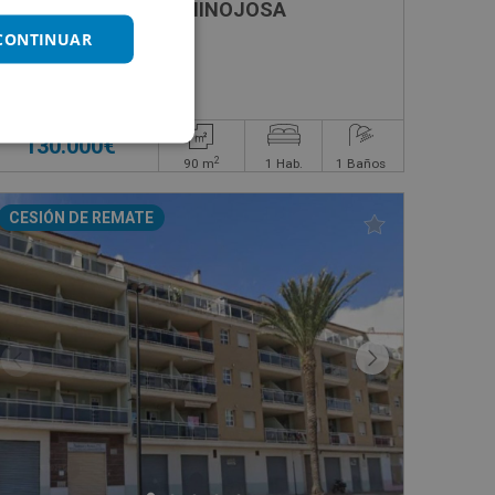
T , 147
Casa en venta en CL HINOJOSA
 CONTINUAR
Impuestos no incluidos
130.000€
2
90
m
1
Hab.
1
Baños
CESIÓN DE REMATE