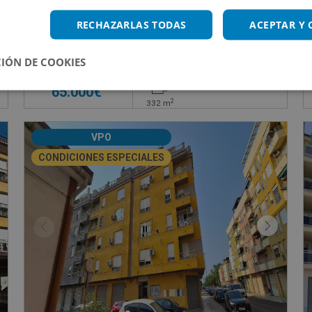
Chalet en venta en CAMINO CORRAL DEL FERRERE
RECHAZARLAS TODAS
ACEPTAR Y
Impuestos no incluidos
IÓN DE COOKIES
65.000€
2
332
m
VPO
CONDICIONES ESPECIALES