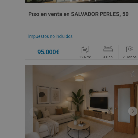
Piso en venta en SALVADOR PERLES, 50
Impuestos no incluidos
95.000€
2
124
m
3
Hab.
2
Baños