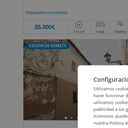
Impuestos no incluidos
55.000€
2
172
m
3
Hab.
2
Baños
CESIÓN DE REMATE
Configuraci
Utilizamos cookie
hacer funcionar 
utilizamos cookie
publicidad a tus 
Asimismo, puedes
nuestra Política 