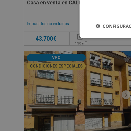
Casa en venta en CALLE HORNO, 5
Impuestos no incluidos
CONFIGURAC
43.700€
2
130
m
VPO
CONDICIONES ESPECIALES