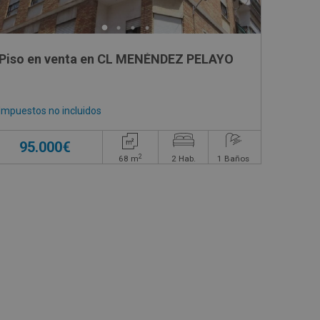
Piso en venta en CL MENÉNDEZ PELAYO
Impuestos no incluidos
95.000€
2
68
m
2
Hab.
1
Baños