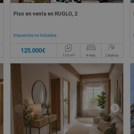
Piso en venta en RUGLO, 2
Impuestos no incluidos
125.000€
2
110
m
4
Hab.
2
Baños