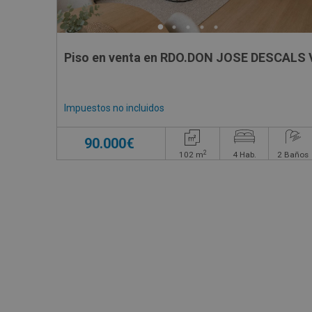
Piso en venta en RDO.DON JOSE DESCALS 
Impuestos no incluidos
90.000€
2
102
m
4
Hab.
2
Baños