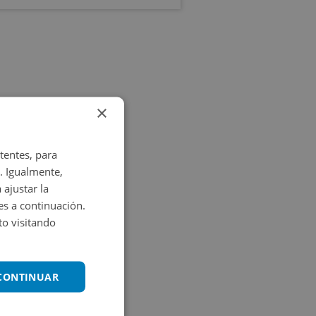
×
tentes, para
. Igualmente,
 ajustar la
es a continuación.
o visitando
 CONTINUAR