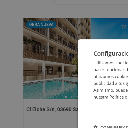
OBRA NUEVA
Configuraci
Utilizamos cookie
hacer funcionar 
utilizamos cookie
publicidad a tus 
Asimismo, puedes
nuestra Política 
Cl Elche S/n, 03690 San Vicente Raspeig - 
CONFIGURAC