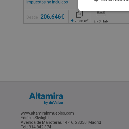
Impuestos no incluidos
68 inmuebles disponible
206.646€
Desde
+
2
76,38
m
2 y 3
Hab.
www.altamirainmuebles.com
Edificio Skylight
Avenida de Manoteras 14-16, 28050, Madrid
Tel.: 914 842 874