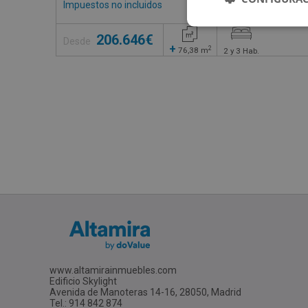
Impuestos no incluidos
68 inmuebles disponible
206.646€
Desde
+
2
76,38
m
2 y 3
Hab.
www.altamirainmuebles.com
Edificio Skylight
Avenida de Manoteras 14-16, 28050, Madrid
Tel.: 914 842 874