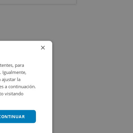
×
tentes, para
. Igualmente,
 ajustar la
es a continuación.
o visitando
 CONTINUAR