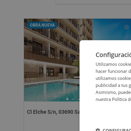
OBRA NUEVA
Configuraci
Utilizamos cookie
hacer funcionar 
utilizamos cookie
publicidad a tus 
Asimismo, puedes
nuestra Política 
Cl Elche S/n, 03690 San Vicente Raspeig - 
CONFIGURAC