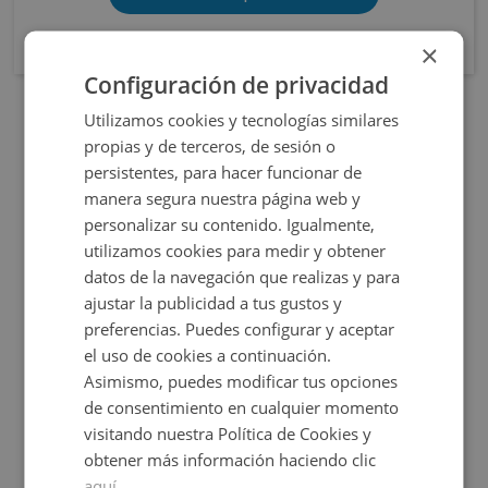
×
Configuración de privacidad
Utilizamos cookies y tecnologías similares
OBRA NUEVA
propias y de terceros, de sesión o
persistentes, para hacer funcionar de
manera segura nuestra página web y
personalizar su contenido. Igualmente,
utilizamos cookies para medir y obtener
datos de la navegación que realizas y para
ajustar la publicidad a tus gustos y
preferencias. Puedes configurar y aceptar
Cl Elche S/n, 03690 San Vicente Raspeig - Alicant
el uso de cookies a continuación.
Asimismo, puedes modificar tus opciones
de consentimiento en cualquier momento
Impuestos no incluidos
68 inmuebles disponibles
visitando nuestra Política de Cookies y
obtener más información haciendo clic
206.646€
Desde
+
2
76,38
m
2 y 3
Hab.
aquí