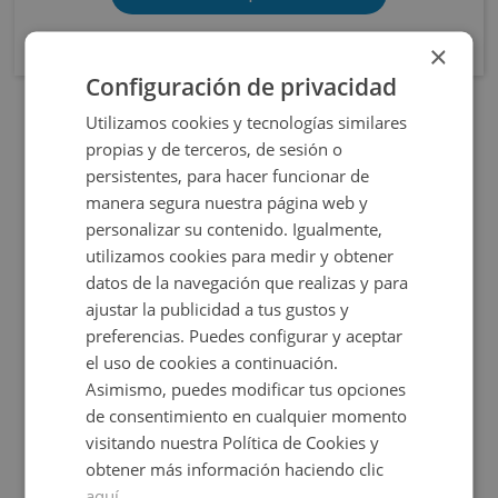
×
Configuración de privacidad
Utilizamos cookies y tecnologías similares
OBRA NUEVA
propias y de terceros, de sesión o
persistentes, para hacer funcionar de
manera segura nuestra página web y
personalizar su contenido. Igualmente,
utilizamos cookies para medir y obtener
datos de la navegación que realizas y para
ajustar la publicidad a tus gustos y
preferencias. Puedes configurar y aceptar
Cl Elche S/n, 03690 San Vicente Raspeig - Alicant
el uso de cookies a continuación.
Asimismo, puedes modificar tus opciones
de consentimiento en cualquier momento
Impuestos no incluidos
68 inmuebles disponibles
visitando nuestra Política de Cookies y
obtener más información haciendo clic
206.646€
Desde
+
2
76,38
m
2 y 3
Hab.
aquí