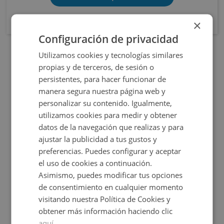
×
Configuración de privacidad
Utilizamos cookies y tecnologías similares
OBRA NUEVA
propias y de terceros, de sesión o
persistentes, para hacer funcionar de
manera segura nuestra página web y
personalizar su contenido. Igualmente,
utilizamos cookies para medir y obtener
datos de la navegación que realizas y para
ajustar la publicidad a tus gustos y
preferencias. Puedes configurar y aceptar
Cl Elche S/n, 03690 San Vicente Raspeig - Alicant
el uso de cookies a continuación.
Asimismo, puedes modificar tus opciones
de consentimiento en cualquier momento
Impuestos no incluidos
68 inmuebles disponibles
visitando nuestra Política de Cookies y
obtener más información haciendo clic
206.646€
Desde
+
2
76,38
m
2 y 3
Hab.
aquí