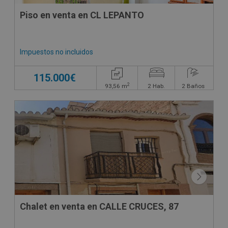
Piso en venta en CL LEPANTO
Impuestos no incluidos
115.000€
2
93,56
m
2
Hab.
2
Baños
CESIÓN DE REMATE
Chalet en venta en CALLE CRUCES, 87