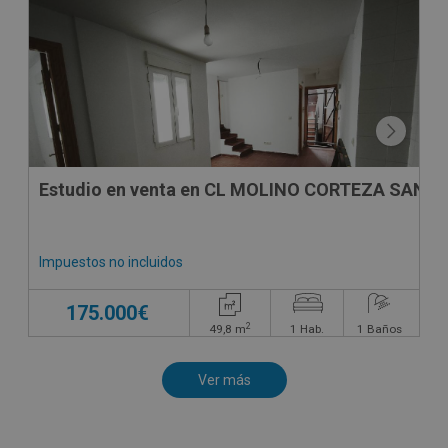
Estudio en venta en CL MOLINO CORTEZA SAN A
Impuestos no incluidos
175.000€
2
49,8
m
1
Hab.
1
Baños