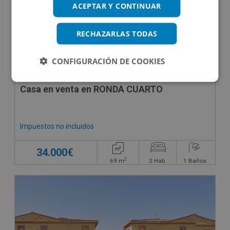
ACEPTAR Y CONTINUAR
RECHAZARLAS TODAS
CONFIGURACIÓN DE COOKIES
Casa en venta en RONDA CUARTO
Impuestos no incluidos
34.000€
2
69
m
2
Hab.
1
Baños
CESIÓN DE REMATE