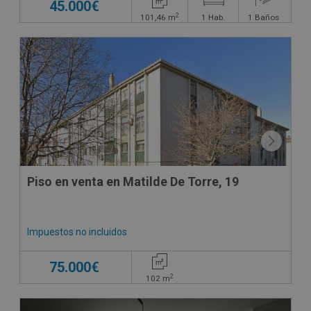
45.000€
2
101,46
m
1
Hab.
1
Baños
CESIÓN DE REMATE
Piso en venta en Matilde De Torre, 19
Impuestos no incluidos
75.000€
2
102
m