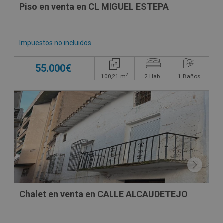
Piso en venta en CL MIGUEL ESTEPA
Impuestos no incluidos
55.000€
2
100,21
m
2
Hab.
1
Baños
CONDICIONES ESPECIALES
Chalet en venta en CALLE ALCAUDETEJO