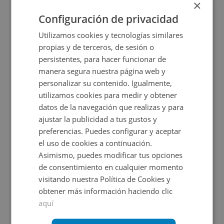
×
2
152
m
3
Hab.
1
Baños
Configuración de privacidad
CONDICIONES ESPECIALES
Utilizamos cookies y tecnologías similares
propias y de terceros, de sesión o
persistentes, para hacer funcionar de
manera segura nuestra página web y
personalizar su contenido. Igualmente,
utilizamos cookies para medir y obtener
datos de la navegación que realizas y para
ajustar la publicidad a tus gustos y
Casa en venta en CL LOS RIOS
preferencias. Puedes configurar y aceptar
el uso de cookies a continuación.
Asimismo, puedes modificar tus opciones
Impuestos no incluidos
de consentimiento en cualquier momento
visitando nuestra Política de Cookies y
32.000€
obtener más información haciendo clic
2
57
m
2
Hab.
1
Baños
aquí