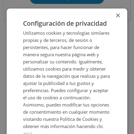
×
Configuración de privacidad
Utilizamos cookies y tecnologías similares
OBRA NUEVA
propias y de terceros, de sesión o
persistentes, para hacer funcionar de
manera segura nuestra página web y
personalizar su contenido. Igualmente,
utilizamos cookies para medir y obtener
datos de la navegación que realizas y para
ajustar la publicidad a tus gustos y
preferencias. Puedes configurar y aceptar
Cl Elche S/n, 03690 San Vicente Raspeig - Alicant
el uso de cookies a continuación.
Asimismo, puedes modificar tus opciones
de consentimiento en cualquier momento
Impuestos no incluidos
68 inmuebles disponibles
visitando nuestra Política de Cookies y
obtener más información haciendo clic
206.646€
Desde
+
2
76,38
m
2 y 3
Hab.
aquí