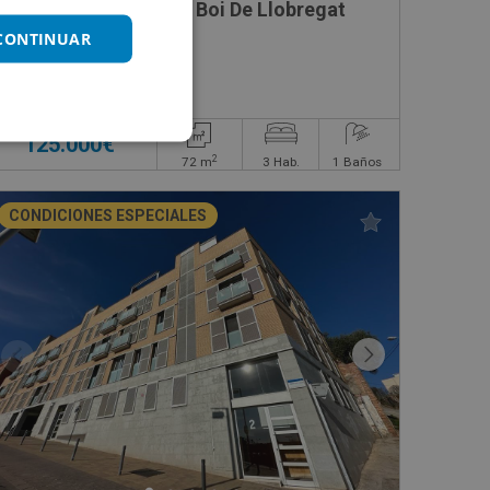
Piso en venta en Sant Boi De Llobregat
 CONTINUAR
Impuestos no incluidos
125.000€
2
72
m
3
Hab.
1
Baños
CONDICIONES ESPECIALES