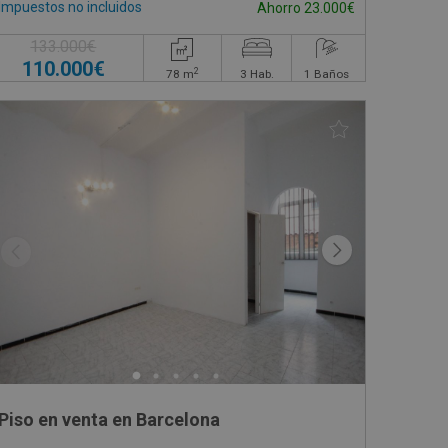
Impuestos no incluidos
Ahorro 23.000€
133.000€
110.000€
2
78
m
3
Hab.
1
Baños
Piso en venta en Barcelona