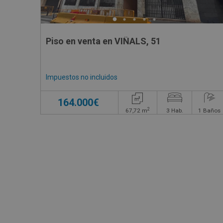
Piso en venta en VIÑALS, 51
Impuestos no incluidos
164.000€
2
67,72
m
3
Hab.
1
Baños