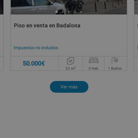
Piso en venta en Badalona
Impuestos no incluidos
50.000€
2
52
m
3
Hab.
1
Baños