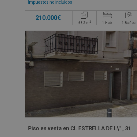
Impuestos no incluidos
210.000€
2
63,2
m
1
Hab.
1
Baños
Piso en venta en CL ESTRELLA DE L\" , 31