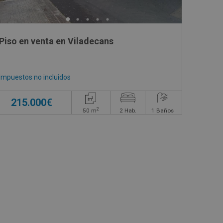
Piso en venta en Viladecans
Impuestos no incluidos
215.000€
2
50
m
2
Hab.
1
Baños