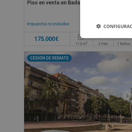
Piso en venta en Badalona
Impuestos no incluidos
CONFIGURAC
175.000€
2
113
m
2
Hab.
1
Baños
CESIÓN DE REMATE