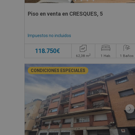
Piso en venta en CRESQUES, 5
Impuestos no incluidos
118.750€
2
62,38
m
1
Hab.
1
Baños
CONDICIONES ESPECIALES