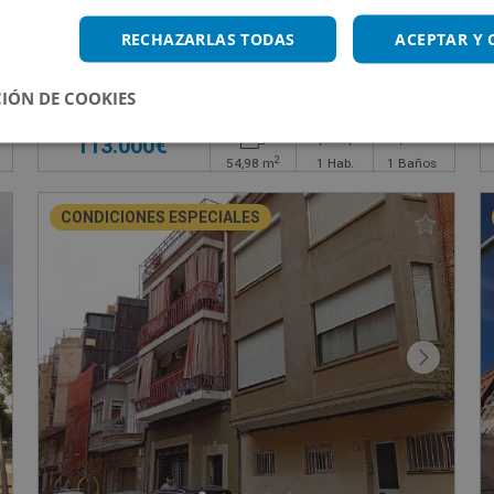
Piso en venta en El Prat De Llobregat
RECHAZARLAS TODAS
ACEPTAR Y
Impuestos no incluidos
IÓN DE COOKIES
113.000€
2
54,98
m
1
Hab.
1
Baños
CONDICIONES ESPECIALES