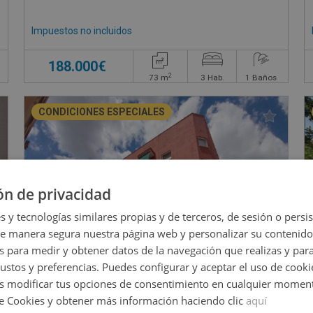
Impuestos no incluidos
188.000€
2
73
m
3
Hab.
1
Baños
CONDICIONES ESPECIALES
ón de privacidad
s y tecnologías similares propias y de terceros, de sesión o persis
de manera segura nuestra página web y personalizar su contenido
s para medir y obtener datos de la navegación que realizas y para
gustos y preferencias. Puedes configurar y aceptar el uso de cooki
 modificar tus opciones de consentimiento en cualquier moment
de Cookies y obtener más información haciendo clic
aquí