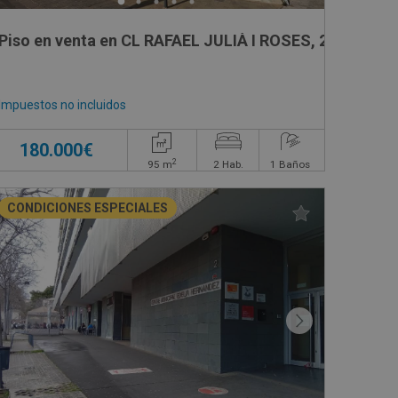
Piso en venta en CL RAFAEL JULIÀ I ROSES, 2
Impuestos no incluidos
180.000€
2
95
m
2
Hab.
1
Baños
CONDICIONES ESPECIALES