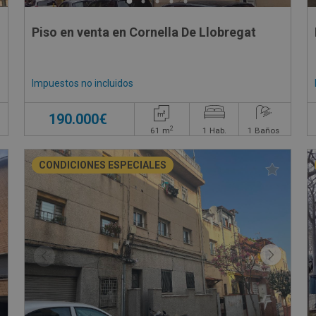
Piso en venta en Cornella De Llobregat
Impuestos no incluidos
190.000€
2
61
m
1
Hab.
1
Baños
CONDICIONES ESPECIALES