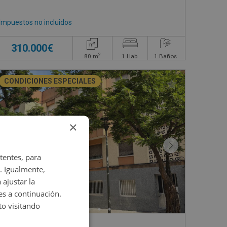
Impuestos no incluidos
310.000€
2
80
m
1
Hab.
1
Baños
CONDICIONES ESPECIALES
×
tentes, para
. Igualmente,
 ajustar la
es a continuación.
o visitando