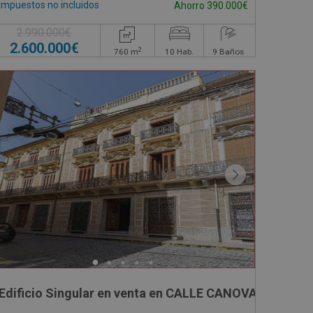
Impuestos no incluidos
Ahorro 390.000€
2.990.000€
2.600.000€
2
760
m
10
Hab.
9
Baños
Edificio Singular en venta en CALLE CANOVAS DEL CA