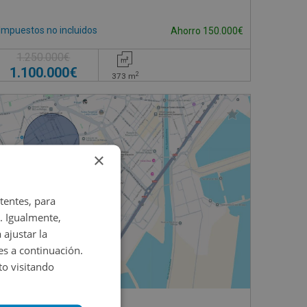
Impuestos no incluidos
Ahorro 150.000€
1.250.000€
1.100.000€
2
373
m
×
tentes, para
. Igualmente,
 ajustar la
es a continuación.
o visitando