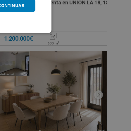
Edificio Singular en venta en UNION LA 18, 18
 CONTINUAR
Impuestos no incluidos
1.200.000€
2
600
m