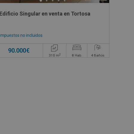
OREDA, SN
Edificio Singular en venta en Tortosa
Impuestos no incluidos
90.000€
2
310
m
8
Hab.
4
Baños