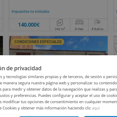
Impuestos no incluidos
140.000€
2
342
m
8
Hab.
8
Baños
CONDICIONES ESPECIALES
ón de privacidad
s y tecnologías similares propias y de terceros, de sesión o persis
de manera segura nuestra página web y personalizar su contenido
s para medir y obtener datos de la navegación que realizas y para
gustos y preferencias. Puedes configurar y aceptar el uso de cooki
 modificar tus opciones de consentimiento en cualquier moment
de Cookies y obtener más información haciendo clic
aquí