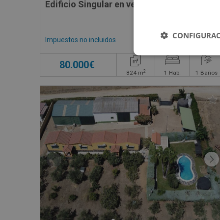
Edificio Singular en venta en CONCORDIA
CONFIGURAC
Impuestos no incluidos
80.000€
2
824
m
1
Hab.
1
Baños