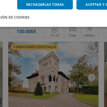
Edificio Singular en venta en CL PEREZ GALDOS
RECHAZARLAS TODAS
ACEPTAR Y
IÓN DE COOKIES
Impuestos no incluidos
150.000€
2
711
m
9
Hab.
9
Baños
CONDICIONES ESPECIALES