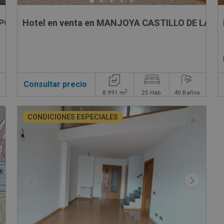
 POLIGONO 11 PARCELA 172, 172
Hotel en venta en MANJOYA CASTILLO DE LA Z
Consultar precio
2
8.991
m
25
Hab.
40
Baños
CONDICIONES ESPECIALES