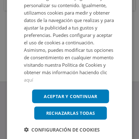
personalizar su contenido. Igualmente,
utilizamos cookies para medir y obtener
datos de la navegación que realizas y para
ajustar la publicidad a tus gustos y
preferencias. Puedes configurar y aceptar
el uso de cookies a continuación.
Asimismo, puedes modificar tus opciones
de consentimiento en cualquier momento
visitando nuestra Política de Cookies y
obtener más información haciendo clic
aquí
ACEPTAR Y CONTINUAR
RECHAZARLAS TODAS
www.altamirainmuebles.com
Edificio Skylight
Avenida de Manoteras 14-16, 28050, Madrid
CONFIGURACIÓN DE COOKIES
Tel.: 914 842 874