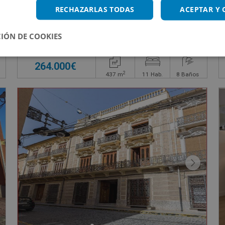
10
Edificio Singular en venta en CL ORIENTE, 9
RECHAZARLAS TODAS
ACEPTAR Y
IÓN DE COOKIES
Impuestos no incluidos
264.000€
2
437
m
11
Hab.
8
Baños