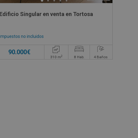
EL CASTILLO, 35
Edificio Singular en venta en Tortosa
Impuestos no incluidos
90.000€
2
310
m
8
Hab.
4
Baños