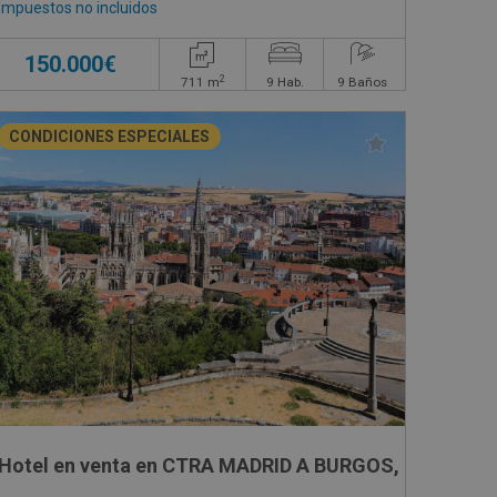
Impuestos no incluidos
150.000€
2
711
m
9
Hab.
9
Baños
CONDICIONES ESPECIALES
GONO 11 PARCELA 172, 172
Hotel en venta en CTRA MADRID A BURGOS, SN