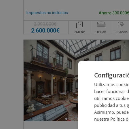
Impuestos no incluidos
Ahorro 390.000
2.990.000€
2.600.000€
2
760
m
10
Hab.
9
Baños
Configuraci
Utilizamos cookie
hacer funcionar 
utilizamos cookie
publicidad a tus 
Asimismo, puedes
nuestra Política 