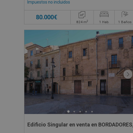
Impuestos no incluidos
80.000€
2
824
m
1
Hab.
1
Baños
Edificio Singular en venta en BORDADORES,