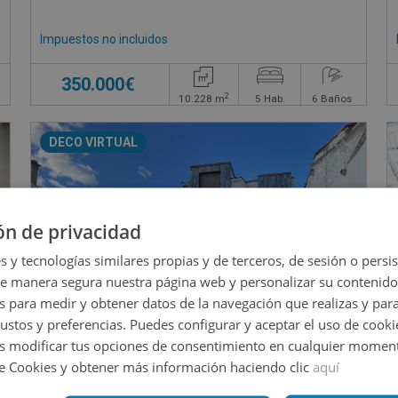
Impuestos no incluidos
€
350.000€
2
10.228
m
5
Hab.
6
Baños
DECO VIRTUAL
ón de privacidad
s y tecnologías similares propias y de terceros, de sesión o persis
de manera segura nuestra página web y personalizar su contenido
s para medir y obtener datos de la navegación que realizas y para
gustos y preferencias. Puedes configurar y aceptar el uso de cooki
 modificar tus opciones de consentimiento en cualquier moment
de Cookies y obtener más información haciendo clic
aquí