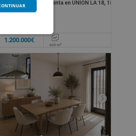
Edificio Singular en venta en UNION LA 18, 18
 CONTINUAR
Impuestos no incluidos
1.200.000€
2
600
m