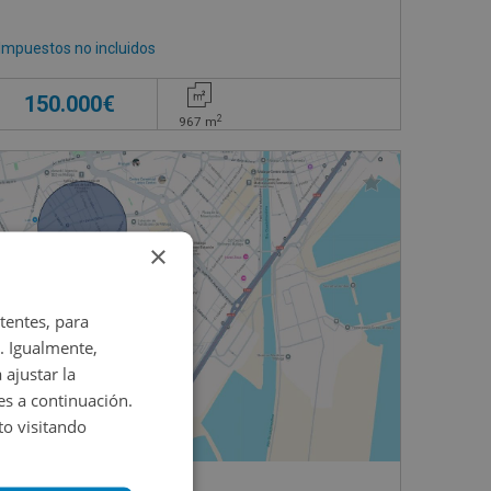
Impuestos no incluidos
150.000€
2
967
m
×
tentes, para
. Igualmente,
 ajustar la
es a continuación.
o visitando