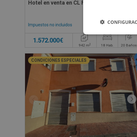
Hotel en venta en CL FEDERICO RELIMPIO, 
CONFIGURAC
Impuestos no incluidos
1.572.000€
2
942
m
18
Hab.
20
Baños
CONDICIONES ESPECIALES