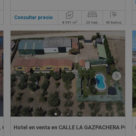
Consultar precio
2
8.991
m
25
Hab.
40
Baños
 6
Hotel en venta en CALLE LA GAZPACHERA POLI