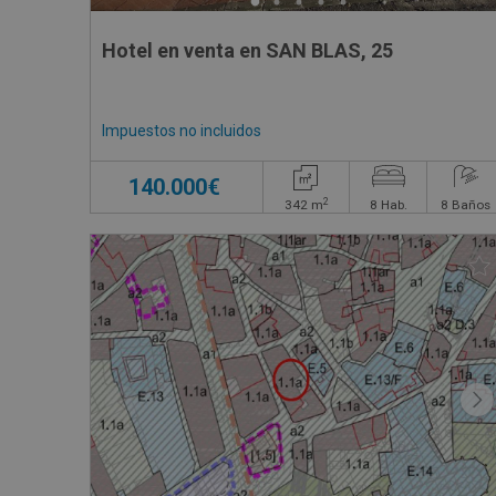
Hotel en venta en SAN BLAS, 25
Impuestos no incluidos
140.000€
2
342
m
8
Hab.
8
Baños