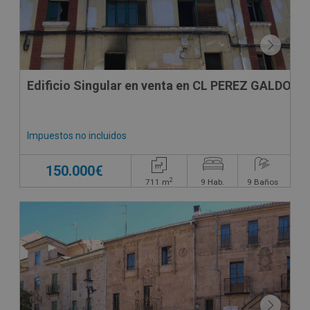
Edificio Singular en venta en CL PEREZ GALDOS
Impuestos no incluidos
150.000€
2
711
m
9
Hab.
9
Baños