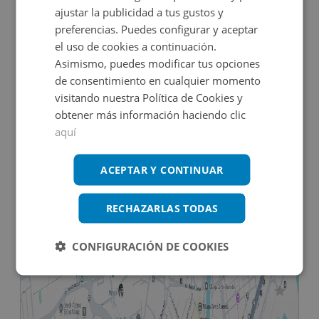
ajustar la publicidad a tus gustos y
DECO VIRTUAL
preferencias. Puedes configurar y aceptar
el uso de cookies a continuación.
Asimismo, puedes modificar tus opciones
de consentimiento en cualquier momento
visitando nuestra Política de Cookies y
obtener más información haciendo clic
aquí
Edificio Singular en venta en CL ORIENTE, 9
ACEPTAR Y CONTINUAR
Impuestos no incluidos
RECHAZARLAS TODAS
264.000€
CONFIGURACIÓN DE COOKIES
2
437
m
11
Hab.
8
Baños