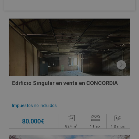
Edificio Singular en venta en CONCORDIA
Impuestos no incluidos
80.000€
2
824
m
1
Hab.
1
Baños