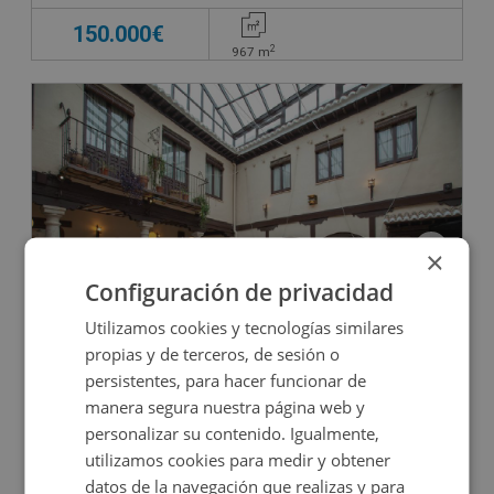
150.000€
2
967
m
×
Configuración de privacidad
Hotel en venta en CL FEDERICO RELIMPIO, 10
Utilizamos cookies y tecnologías similares
propias y de terceros, de sesión o
persistentes, para hacer funcionar de
Impuestos no incluidos
manera segura nuestra página web y
personalizar su contenido. Igualmente,
1.572.000€
utilizamos cookies para medir y obtener
2
942
m
18
Hab.
20
Baños
datos de la navegación que realizas y para