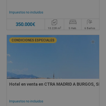
Impuestos no incluidos
350.000€
2
10.228
m
5
Hab.
6
Baños
CONDICIONES ESPECIALES
Hotel en venta en CTRA MADRID A BURGOS, SN
Impuestos no incluidos