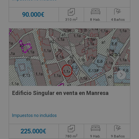
90.000€
2
310
m
8
Hab.
4
Baños
Edificio Singular en venta en Manresa
Impuestos no incluidos
225.000€
2
780
m
9
Hab.
9
Baños