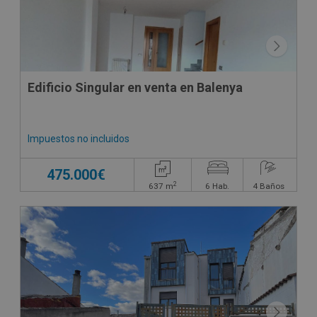
Edificio Singular en venta en Balenya
Impuestos no incluidos
475.000€
2
637
m
6
Hab.
4
Baños
DECO VIRTUAL