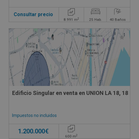
Consultar precio
2
8.991
m
25
Hab.
40
Baños
Edificio Singular en venta en UNION LA 18, 18
Impuestos no incluidos
1.200.000€
2
600
m