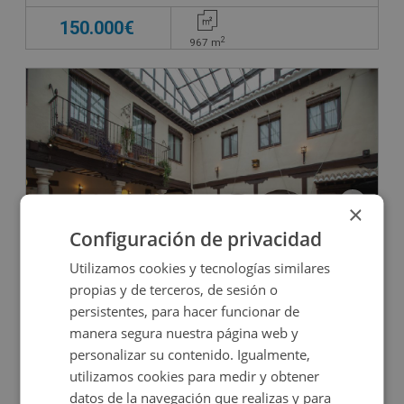
150.000€
2
967
m
×
Configuración de privacidad
Hotel en venta en CL FEDERICO RELIMPIO, 10
Utilizamos cookies y tecnologías similares
propias y de terceros, de sesión o
persistentes, para hacer funcionar de
Impuestos no incluidos
manera segura nuestra página web y
personalizar su contenido. Igualmente,
1.572.000€
utilizamos cookies para medir y obtener
2
942
m
18
Hab.
20
Baños
datos de la navegación que realizas y para