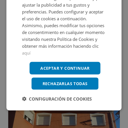
ajustar la publicidad a tus gustos y
CONDICIONES ESPECIALES
preferencias. Puedes configurar y aceptar
el uso de cookies a continuación.
Asimismo, puedes modificar tus opciones
de consentimiento en cualquier momento
visitando nuestra Política de Cookies y
obtener más información haciendo clic
aquí
Edificio Singular en venta en CL PEREZ GALDOS
ACEPTAR Y CONTINUAR
Impuestos no incluidos
RECHAZARLAS TODAS
150.000€
CONFIGURACIÓN DE COOKIES
2
711
m
9
Hab.
9
Baños
CONDICIONES ESPECIALES