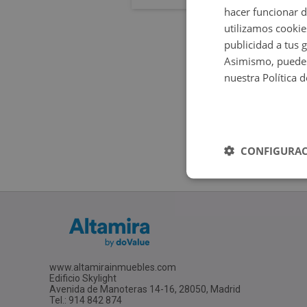
hacer funcionar 
utilizamos cookie
publicidad a tus 
Asimismo, puedes
nuestra Política 
CONFIGURAC
www.altamirainmuebles.com
Edificio Skylight
Avenida de Manoteras 14-16, 28050, Madrid
Tel.: 914 842 874