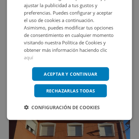
ajustar la publicidad a tus gustos y
DECO VIRTUAL
preferencias. Puedes configurar y aceptar
el uso de cookies a continuación.
Asimismo, puedes modificar tus opciones
de consentimiento en cualquier momento
visitando nuestra Política de Cookies y
obtener más información haciendo clic
aquí
Edificio Singular en venta en CL ORIENTE, 9
ACEPTAR Y CONTINUAR
Impuestos no incluidos
RECHAZARLAS TODAS
264.000€
CONFIGURACIÓN DE COOKIES
2
437
m
11
Hab.
8
Baños
CONDICIONES ESPECIALES