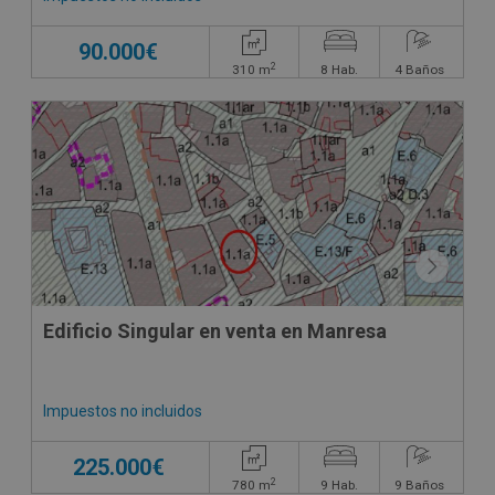
90.000€
2
310
m
8
Hab.
4
Baños
Edificio Singular en venta en Manresa
Impuestos no incluidos
225.000€
2
780
m
9
Hab.
9
Baños