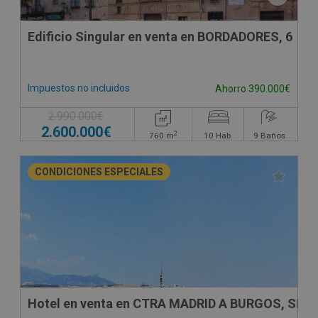
Edificio Singular en venta en BORDADORES, 6
Impuestos no incluidos
Ahorro 390.000€
2.990.000€
2.600.000€
2
760
m
10
Hab.
9
Baños
CONDICIONES ESPECIALES
Hotel en venta en CTRA MADRID A BURGOS, SN