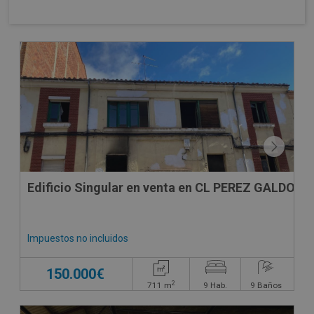
CONDICIONES ESPECIALES
Edificio Singular en venta en CL PEREZ GALDOS
Impuestos no incluidos
150.000€
2
711
m
9
Hab.
9
Baños