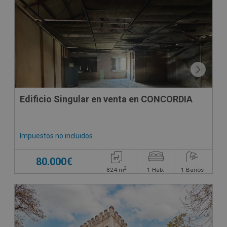
Edificio Singular en venta en CONCORDIA
Impuestos no incluidos
80.000€
2
824
m
1
Hab.
1
Baños
CONDICIONES ESPECIALES