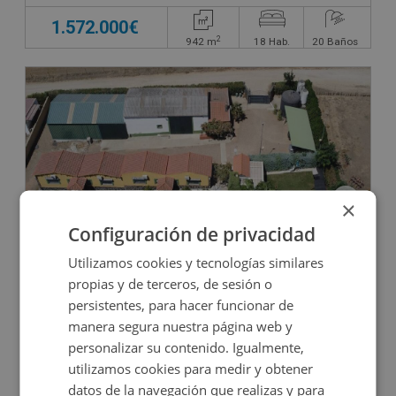
1.572.000€
2
942
m
18
Hab.
20
Baños
×
Configuración de privacidad
Hotel en venta en CALLE LA GAZPACHERA POLIG
Utilizamos cookies y tecnologías similares
propias y de terceros, de sesión o
persistentes, para hacer funcionar de
Impuestos no incluidos
manera segura nuestra página web y
personalizar su contenido. Igualmente,
350.000€
utilizamos cookies para medir y obtener
2
10.228
m
5
Hab.
6
Baños
datos de la navegación que realizas y para