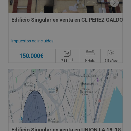
Edificio Singular en venta en CL PEREZ GALDOS
Impuestos no incluidos
150.000€
2
711
m
9
Hab.
9
Baños
Edificio Singular en venta en UNION LA 18, 18