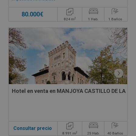
80.000€
2
824
m
1
Hab.
1
Baños
CONDICIONES ESPECIALES
Hotel en venta en MANJOYA CASTILLO DE LA ZO
Consultar precio
2
8.991
m
25
Hab.
40
Baños