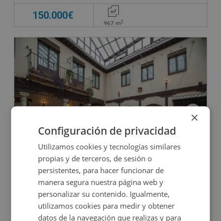
150.000€
2
967
m
×
Configuración de privacidad
Hotel en venta en CL FEDERICO RELIMPIO, 10
Utilizamos cookies y tecnologías similares
propias y de terceros, de sesión o
persistentes, para hacer funcionar de
Impuestos no incluidos
manera segura nuestra página web y
personalizar su contenido. Igualmente,
1.572.000€
utilizamos cookies para medir y obtener
2
942
m
18
Hab.
20
Baños
datos de la navegación que realizas y para