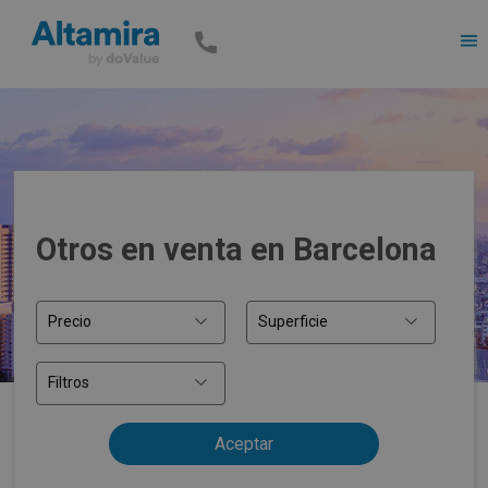
Men
Otros en venta en Barcelona
Precio
Superficie
Filtros