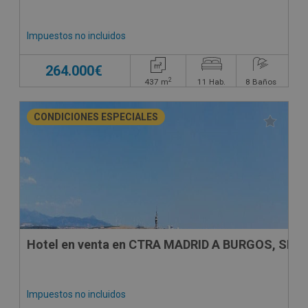
Impuestos no incluidos
264.000€
2
437
m
11
Hab.
8
Baños
CONDICIONES ESPECIALES
Hotel en venta en CTRA MADRID A BURGOS, SN
Impuestos no incluidos