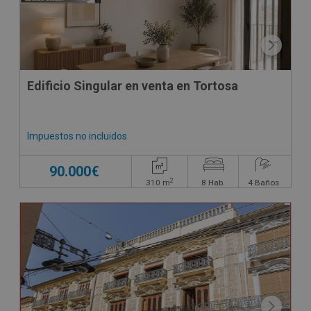
Edificio Singular en venta en Tortosa
Impuestos no incluidos
90.000€
2
310
m
8
Hab.
4
Baños