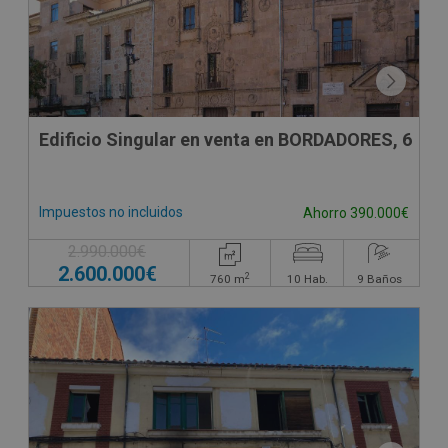
Edificio Singular en venta en BORDADORES, 6
Impuestos no incluidos
Ahorro 390.000€
2.990.000€
2.600.000€
2
760
m
10
Hab.
9
Baños
CONDICIONES ESPECIALES