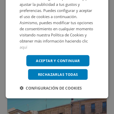
ajustar la publicidad a tus gustos y
CONDICIONES ESPECIALES
preferencias. Puedes configurar y aceptar
el uso de cookies a continuación.
Asimismo, puedes modificar tus opciones
de consentimiento en cualquier momento
visitando nuestra Política de Cookies y
obtener más información haciendo clic
aquí
Hotel en venta en SAN BLAS, 25
ACEPTAR Y CONTINUAR
Impuestos no incluidos
RECHAZARLAS TODAS
140.000€
CONFIGURACIÓN DE COOKIES
2
342
m
8
Hab.
8
Baños