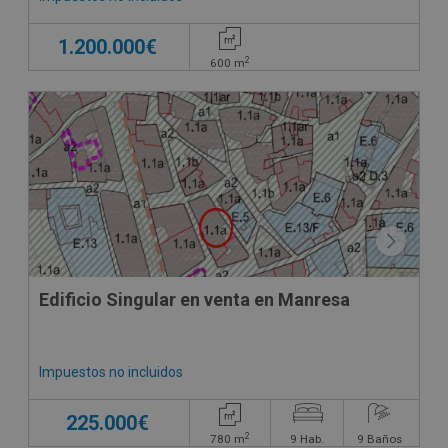
1.200.000€
2
600
m
Edificio Singular en venta en Manresa
Impuestos no incluidos
225.000€
2
780
m
9
Hab.
9
Baños