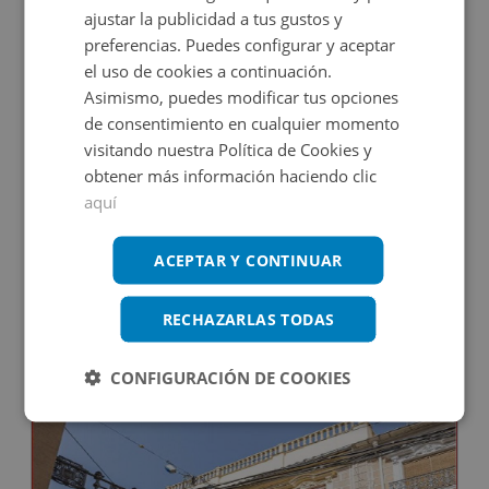
ajustar la publicidad a tus gustos y
preferencias. Puedes configurar y aceptar
el uso de cookies a continuación.
Asimismo, puedes modificar tus opciones
de consentimiento en cualquier momento
visitando nuestra Política de Cookies y
obtener más información haciendo clic
aquí
Hotel en venta en CL FEDERICO RELIMPIO, 10
ACEPTAR Y CONTINUAR
Impuestos no incluidos
RECHAZARLAS TODAS
1.572.000€
CONFIGURACIÓN DE COOKIES
2
942
m
18
Hab.
20
Baños