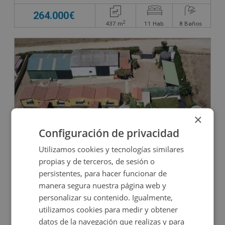
264.000€
2
437
m
11
Hab.
8
Baños
×
Configuración de privacidad
Hotel en venta en CALLE LA GAZPACHERA POLIG
Utilizamos cookies y tecnologías similares
propias y de terceros, de sesión o
persistentes, para hacer funcionar de
Impuestos no incluidos
manera segura nuestra página web y
personalizar su contenido. Igualmente,
350.000€
utilizamos cookies para medir y obtener
2
10.228
m
5
Hab.
6
Baños
datos de la navegación que realizas y para