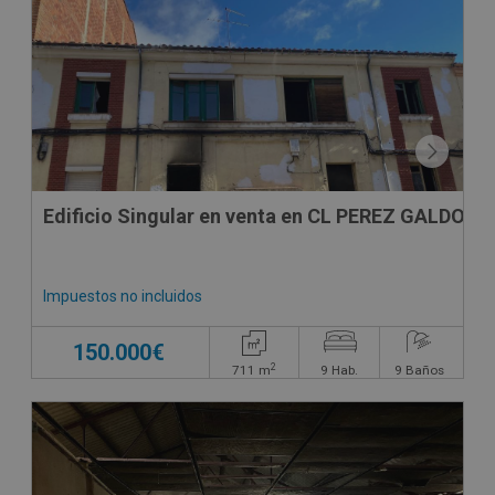
CONDICIONES ESPECIALES
Edificio Singular en venta en CL PEREZ GALDOS
Impuestos no incluidos
150.000€
2
711
m
9
Hab.
9
Baños