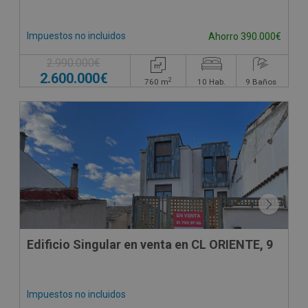
Impuestos no incluidos
Ahorro 390.000€
2.990.000€
2.600.000€
2
760
m
10
Hab.
9
Baños
DECO VIRTUAL
Edificio Singular en venta en CL ORIENTE, 9
Impuestos no incluidos