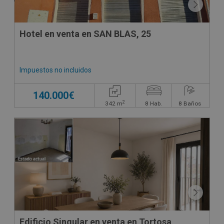
Hotel en venta en SAN BLAS, 25
Impuestos no incluidos
140.000€
2
342
m
8
Hab.
8
Baños
Edificio Singular en venta en Tortosa