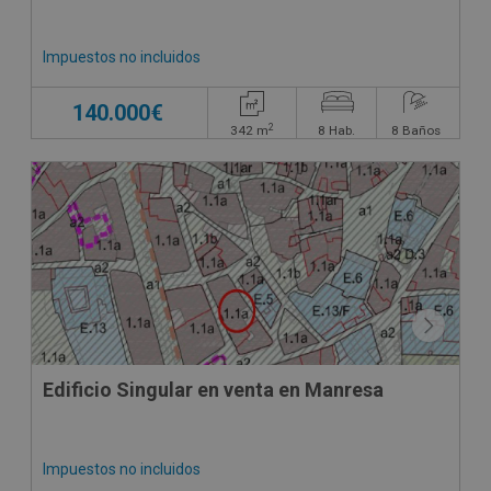
Impuestos no incluidos
140.000€
2
342
m
8
Hab.
8
Baños
Edificio Singular en venta en Manresa
Impuestos no incluidos