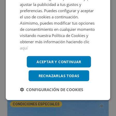
ajustar la publicidad a tus gustos y
CONDICIONES ESPECIALES
preferencias. Puedes configurar y aceptar
el uso de cookies a continuación.
Asimismo, puedes modificar tus opciones
de consentimiento en cualquier momento
visitando nuestra Política de Cookies y
obtener más información haciendo clic
aquí
Edificio Singular en venta en Balenya
ACEPTAR Y CONTINUAR
Impuestos no incluidos
RECHAZARLAS TODAS
475.000€
CONFIGURACIÓN DE COOKIES
2
637
m
6
Hab.
4
Baños
CONDICIONES ESPECIALES