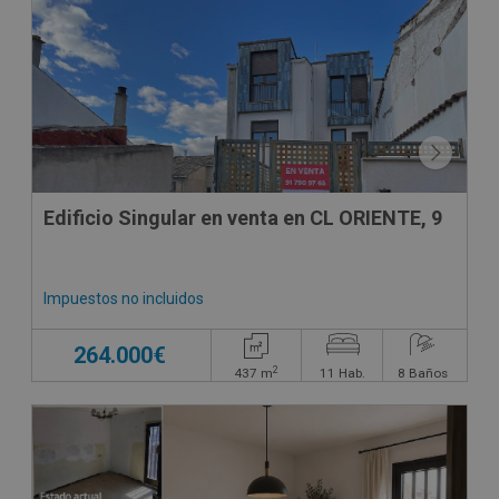
DECO VIRTUAL
Edificio Singular en venta en CL ORIENTE, 9
Impuestos no incluidos
264.000€
2
437
m
11
Hab.
8
Baños