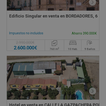
Edificio Singular en venta en BORDADORES, 6
Impuestos no incluidos
Ahorro 390.000€
2.990.000€
2.600.000€
2
760
m
10
Hab.
9
Baños
Hotel en venta en CALLE LA GAZPACHERA POLIG