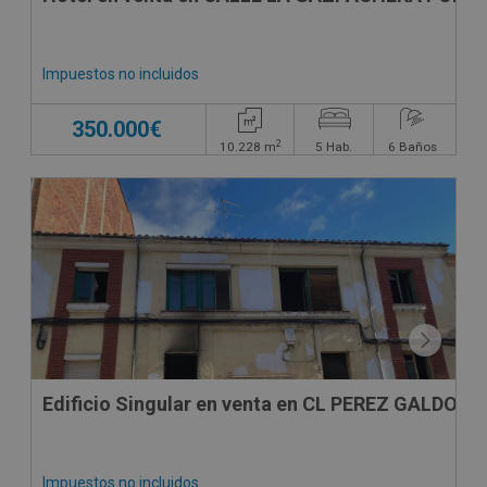
Impuestos no incluidos
350.000€
2
10.228
m
5
Hab.
6
Baños
CONDICIONES ESPECIALES
Edificio Singular en venta en CL PEREZ GALDOS
Impuestos no incluidos