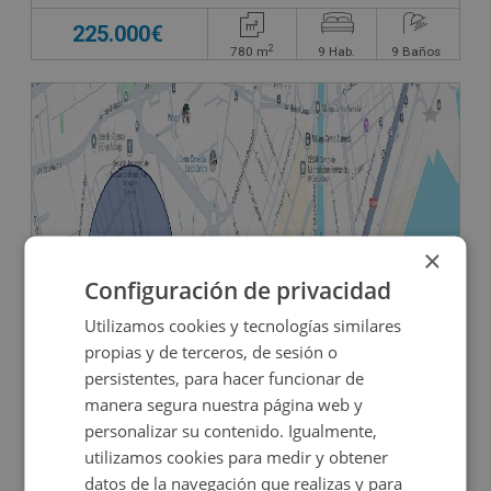
225.000€
2
780
m
9
Hab.
9
Baños
×
Configuración de privacidad
Edificio Singular en venta en UNION LA 18, 18
Utilizamos cookies y tecnologías similares
propias y de terceros, de sesión o
persistentes, para hacer funcionar de
Impuestos no incluidos
manera segura nuestra página web y
personalizar su contenido. Igualmente,
1.200.000€
utilizamos cookies para medir y obtener
2
600
m
datos de la navegación que realizas y para