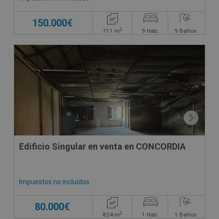
150.000€
2
711
m
9
Hab.
9
Baños
Edificio Singular en venta en CONCORDIA
Impuestos no incluidos
80.000€
2
824
m
1
Hab.
1
Baños