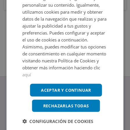
personalizar su contenido. Igualmente,
utilizamos cookies para medir y obtener
datos de la navegación que realizas y para
ajustar la publicidad a tus gustos y
preferencias. Puedes configurar y aceptar
el uso de cookies a continuación.
Asimismo, puedes modificar tus opciones
de consentimiento en cualquier momento
visitando nuestra Política de Cookies y
obtener más información haciendo clic
aquí
ACEPTAR Y CONTINUAR
RECHAZARLAS TODAS
www.altamirainmuebles.com
Edificio Skylight
Avenida de Manoteras 14-16, 28050, Madrid
CONFIGURACIÓN DE COOKIES
Tel.: 914 842 874