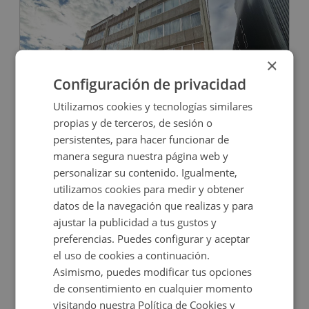
×
Configuración de privacidad
Utilizamos cookies y tecnologías similares
Oficina en venta en CL RUFINO GONZALEZ, 14
propias y de terceros, de sesión o
persistentes, para hacer funcionar de
manera segura nuestra página web y
Impuestos no incluidos
personalizar su contenido. Igualmente,
utilizamos cookies para medir y obtener
328.000€
datos de la navegación que realizas y para
2
144
m
1
Baños
ajustar la publicidad a tus gustos y
preferencias. Puedes configurar y aceptar
el uso de cookies a continuación.
Asimismo, puedes modificar tus opciones
de consentimiento en cualquier momento
visitando nuestra Política de Cookies y