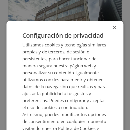
×
Configuración de privacidad
Utilizamos cookies y tecnologías similares
Oficina en venta en CL RUFINO GONZALEZ, 14
propias y de terceros, de sesión o
persistentes, para hacer funcionar de
manera segura nuestra página web y
Impuestos no incluidos
personalizar su contenido. Igualmente,
utilizamos cookies para medir y obtener
328.000€
datos de la navegación que realizas y para
2
144
m
1
Baños
ajustar la publicidad a tus gustos y
preferencias. Puedes configurar y aceptar
CONDICIONES ESPECIALES
el uso de cookies a continuación.
Asimismo, puedes modificar tus opciones
de consentimiento en cualquier momento
visitando nuestra Política de Cookies y