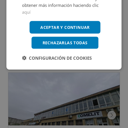
obtener más información haciendo clic
aquí
Oficina en venta en CL EUROPA, 5
ACEPTAR Y CONTINUAR
RECHAZARLAS TODAS
Impuestos no incluidos
CONFIGURACIÓN DE COOKIES
140.000€
2
110
m