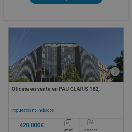
Oficina en venta en PAU CLARIS 162, -
Impuestos no incluidos
420.000€
2
149
m
2
Baños