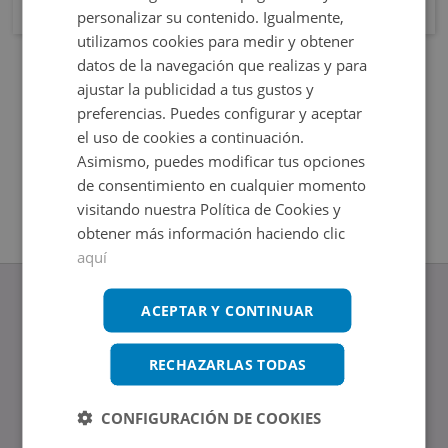
personalizar su contenido. Igualmente,
utilizamos cookies para medir y obtener
datos de la navegación que realizas y para
ajustar la publicidad a tus gustos y
preferencias. Puedes configurar y aceptar
el uso de cookies a continuación.
Asimismo, puedes modificar tus opciones
de consentimiento en cualquier momento
visitando nuestra Política de Cookies y
obtener más información haciendo clic
aquí
ACEPTAR Y CONTINUAR
RECHAZARLAS TODAS
www.altamirainmuebles.com
Edificio Skylight
Avenida de Manoteras 14-16, 28050, Madrid
CONFIGURACIÓN DE COOKIES
Tel.: 914 842 874