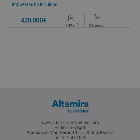
Impuestos no incluidos
420.000€
2
149
m
2
Baños
www.altamirainmuebles.com
Edificio Skylight
Avenida de Manoteras 14-16, 28050, Madrid
Tel.: 914 842 874