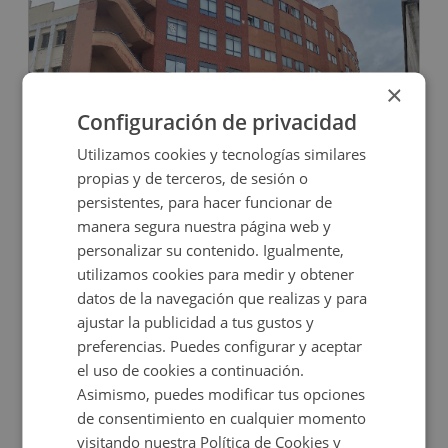
×
Configuración de privacidad
Utilizamos cookies y tecnologías similares
Oficina en venta en HORMIGUERAS, 167
propias y de terceros, de sesión o
persistentes, para hacer funcionar de
manera segura nuestra página web y
Impuestos no incluidos
personalizar su contenido. Igualmente,
utilizamos cookies para medir y obtener
85.000€
datos de la navegación que realizas y para
2
81
m
ajustar la publicidad a tus gustos y
preferencias. Puedes configurar y aceptar
el uso de cookies a continuación.
Asimismo, puedes modificar tus opciones
de consentimiento en cualquier momento
visitando nuestra Política de Cookies y