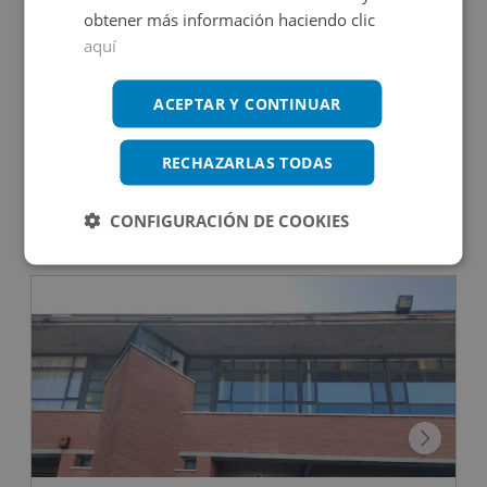
obtener más información haciendo clic
aquí
Oficina en venta en CERVANTES, 51
ACEPTAR Y CONTINUAR
RECHAZARLAS TODAS
Impuestos no incluidos
CONFIGURACIÓN DE COOKIES
42.800€
2
62,7
m
CONDICIONES ESPECIALES