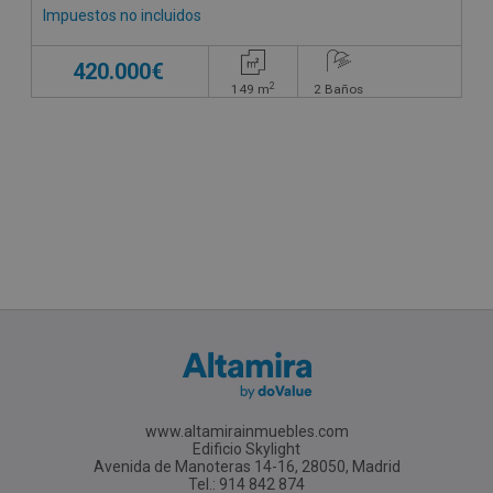
Impuestos no incluidos
420.000€
2
149
m
2
Baños
www.altamirainmuebles.com
Edificio Skylight
Avenida de Manoteras 14-16, 28050, Madrid
Tel.: 914 842 874