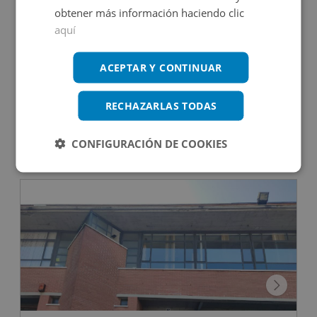
obtener más información haciendo clic
aquí
Rua Calvo Sotelo 211, 27600 Sarria - Lugo
ACEPTAR Y CONTINUAR
RECHAZARLAS TODAS
CONFIGURACIÓN DE COOKIES
Consultar precio
+
2
61
m
CONDICIONES ESPECIALES