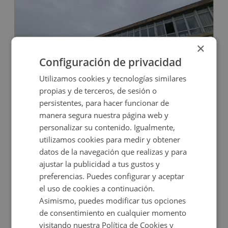
×
Configuración de privacidad
Utilizamos cookies y tecnologías similares
Oficina en venta en CERVANTES, 51
propias y de terceros, de sesión o
persistentes, para hacer funcionar de
manera segura nuestra página web y
Impuestos no incluidos
personalizar su contenido. Igualmente,
utilizamos cookies para medir y obtener
42.800€
datos de la navegación que realizas y para
2
62,7
m
ajustar la publicidad a tus gustos y
preferencias. Puedes configurar y aceptar
el uso de cookies a continuación.
Asimismo, puedes modificar tus opciones
de consentimiento en cualquier momento
visitando nuestra Política de Cookies y