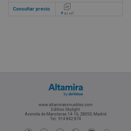
Consultar precio
+
2
61
m
www.altamirainmuebles.com
Edificio Skylight
Avenida de Manoteras 14-16, 28050, Madrid
Tel.: 914 842 874