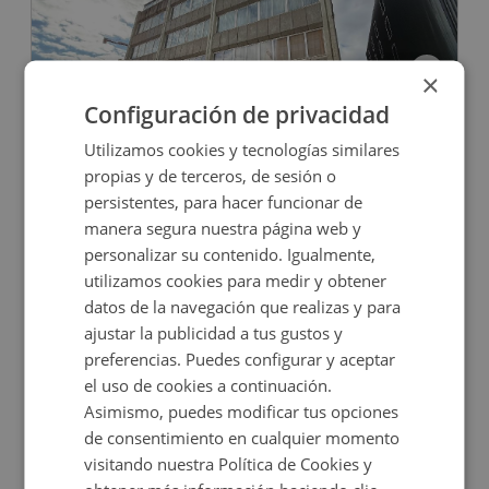
×
Configuración de privacidad
Oficina en venta en CL RUFINO GONZALEZ, 14
Utilizamos cookies y tecnologías similares
propias y de terceros, de sesión o
persistentes, para hacer funcionar de
Impuestos no incluidos
manera segura nuestra página web y
personalizar su contenido. Igualmente,
328.000€
utilizamos cookies para medir y obtener
2
144
m
1
Baños
datos de la navegación que realizas y para
ajustar la publicidad a tus gustos y
preferencias. Puedes configurar y aceptar
el uso de cookies a continuación.
Asimismo, puedes modificar tus opciones
de consentimiento en cualquier momento
visitando nuestra Política de Cookies y