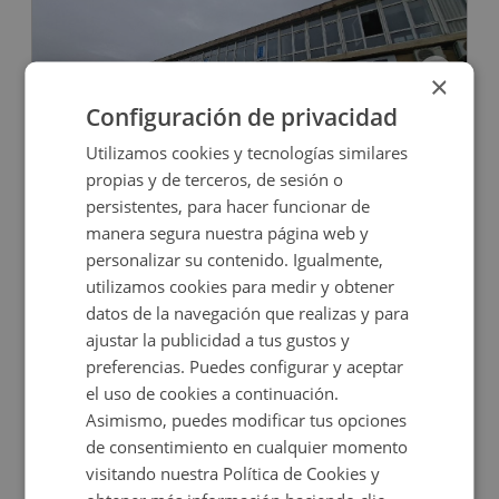
×
Configuración de privacidad
Oficina en venta en CERVANTES, 51
Utilizamos cookies y tecnologías similares
propias y de terceros, de sesión o
persistentes, para hacer funcionar de
Impuestos no incluidos
manera segura nuestra página web y
personalizar su contenido. Igualmente,
42.800€
utilizamos cookies para medir y obtener
2
62,7
m
datos de la navegación que realizas y para
ajustar la publicidad a tus gustos y
DECO VIRTUAL
preferencias. Puedes configurar y aceptar
el uso de cookies a continuación.
Asimismo, puedes modificar tus opciones
de consentimiento en cualquier momento
visitando nuestra Política de Cookies y