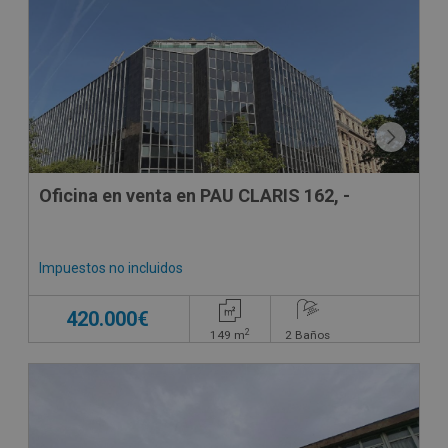
Oficina en venta en PAU CLARIS 162, -
Impuestos no incluidos
420.000€
2
149
m
2
Baños