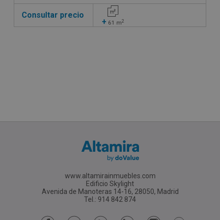
Consultar precio
+
2
61
m
www.altamirainmuebles.com
Edificio Skylight
Avenida de Manoteras 14-16, 28050, Madrid
Tel.: 914 842 874