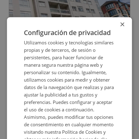
×
Configuración de privacidad
Rua Calvo Sotelo 211, 27600 Sarria - Lugo
Utilizamos cookies y tecnologías similares
propias y de terceros, de sesión o
persistentes, para hacer funcionar de
manera segura nuestra página web y
personalizar su contenido. Igualmente,
Consultar precio
utilizamos cookies para medir y obtener
+
2
61
m
datos de la navegación que realizas y para
ajustar la publicidad a tus gustos y
preferencias. Puedes configurar y aceptar
el uso de cookies a continuación.
Asimismo, puedes modificar tus opciones
de consentimiento en cualquier momento
visitando nuestra Política de Cookies y