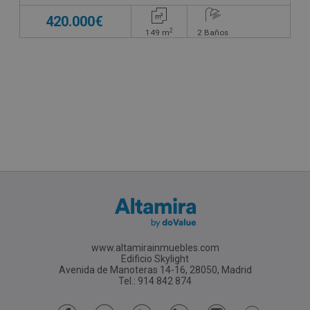
420.000€
2
149
m
2
Baños
www.altamirainmuebles.com
Edificio Skylight
Avenida de Manoteras 14-16, 28050, Madrid
Tel.: 914 842 874