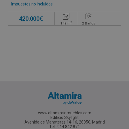
Impuestos no incluidos
420.000€
2
149
m
2
Baños
www.altamirainmuebles.com
Edificio Skylight
Avenida de Manoteras 14-16, 28050, Madrid
Tel.: 914 842 874