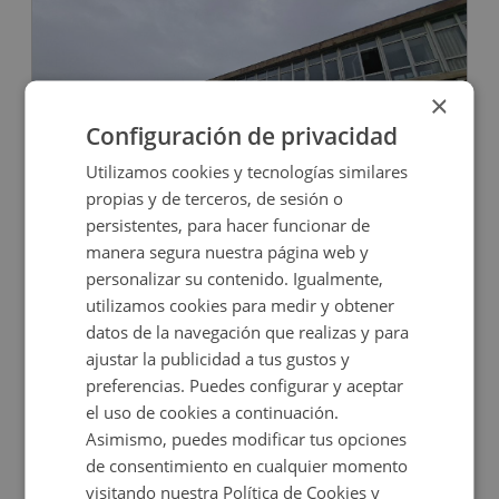
×
Configuración de privacidad
Utilizamos cookies y tecnologías similares
Oficina en venta en CERVANTES, 51
propias y de terceros, de sesión o
persistentes, para hacer funcionar de
manera segura nuestra página web y
Impuestos no incluidos
personalizar su contenido. Igualmente,
utilizamos cookies para medir y obtener
42.800€
datos de la navegación que realizas y para
2
62,7
m
ajustar la publicidad a tus gustos y
preferencias. Puedes configurar y aceptar
CONDICIONES ESPECIALES
el uso de cookies a continuación.
Asimismo, puedes modificar tus opciones
de consentimiento en cualquier momento
visitando nuestra Política de Cookies y