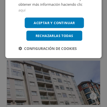
obtener más información haciendo clic
aquí
Oficina en venta en CL EUROPA, 5
ACEPTAR Y CONTINUAR
RECHAZARLAS TODAS
Impuestos no incluidos
CONFIGURACIÓN DE COOKIES
140.000€
2
110
m