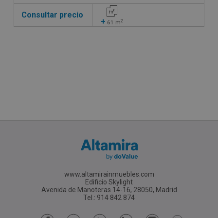
Consultar precio
+
2
61
m
www.altamirainmuebles.com
Edificio Skylight
Avenida de Manoteras 14-16, 28050, Madrid
Tel.: 914 842 874