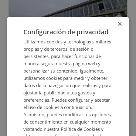
×
Configuración de privacidad
Oficina en venta en CERVANTES, 51
Utilizamos cookies y tecnologías similares
propias y de terceros, de sesión o
persistentes, para hacer funcionar de
Impuestos no incluidos
manera segura nuestra página web y
personalizar su contenido. Igualmente,
42.800€
utilizamos cookies para medir y obtener
2
62,7
m
datos de la navegación que realizas y para
ajustar la publicidad a tus gustos y
CONDICIONES ESPECIALES
preferencias. Puedes configurar y aceptar
el uso de cookies a continuación.
Asimismo, puedes modificar tus opciones
de consentimiento en cualquier momento
visitando nuestra Política de Cookies y